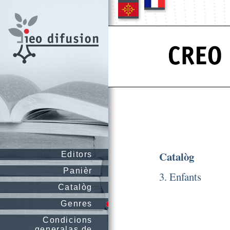
Catalòg
Editors
Panièr
3. Enfants
Catalòg
Genres
Condicions
generalas de