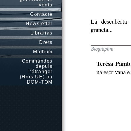
venta
Contacte
La descubèrta
Newsletter
graneta...
Librarias
Drets
Malhum
Commandes
Terèsa Pamb
depuis
ua escrivana e
l’étranger
(Hors UE) ou
DOM-TOM