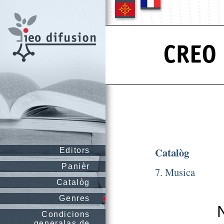
Catalòg
Editors
Panièr
7. Musica
Catalòg
Genres
Condicions
generalas de