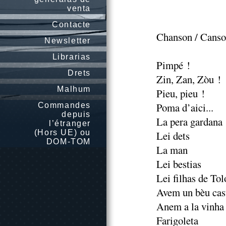
venta
Contacte
Chanson / Canso
Newsletter
Librarias
Pimpé !
Drets
Zin, Zan, Zòu !
Malhum
Pieu, pieu !
Poma d’aici...
Commandes
depuis
La pera gardana
l’étranger
(Hors UE) ou
Lei dets
DOM-TOM
La man
Lei bestias
Lei filhas de Tol
Avem un bèu cas
Anem a la vinha
Farigoleta