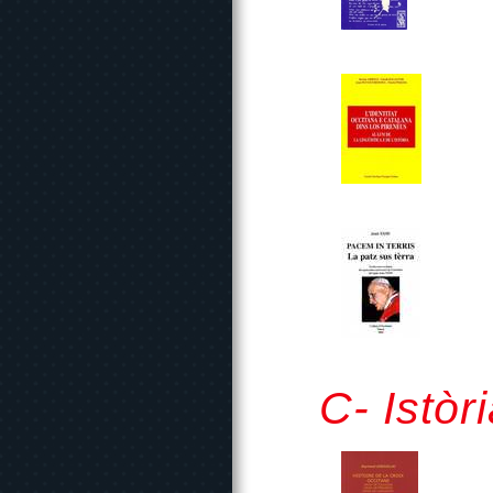
C- Istòr