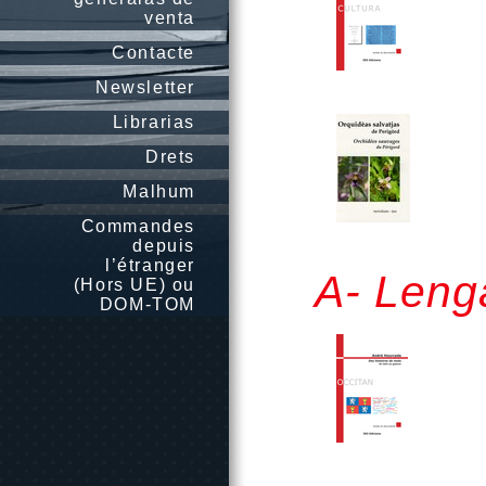
venta
Contacte
Newsletter
Librarias
Drets
Malhum
Commandes
depuis
l’étranger
A- Lenga
(Hors UE) ou
DOM-TOM