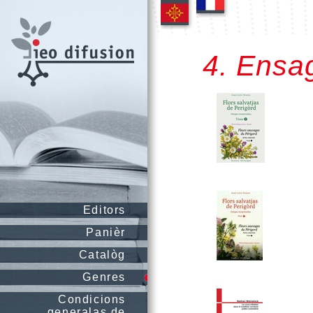
4. Ensa
Editors
Panièr
Catalòg
Genres
Condicions
generalas de