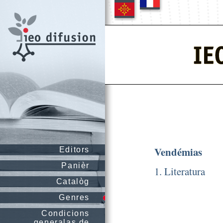
Vendémias
Editors
Panièr
1. Literatura
Catalòg
Genres
Condicions
generalas de