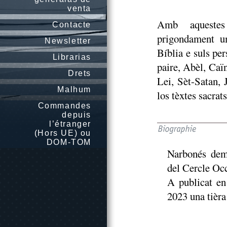
venta
Amb aquestes
Contacte
prigondament um
Newsletter
Bíblia e suls pe
Librarias
paire, Abèl, Caïn
Drets
Lei, Sèt-Satan, 
Malhum
los tèxtes sacrats
Commandes
depuis
l’étranger
(Hors UE) ou
DOM-TOM
Narbonés dem
del Cercle Oc
A publicat e
2023 una tièra