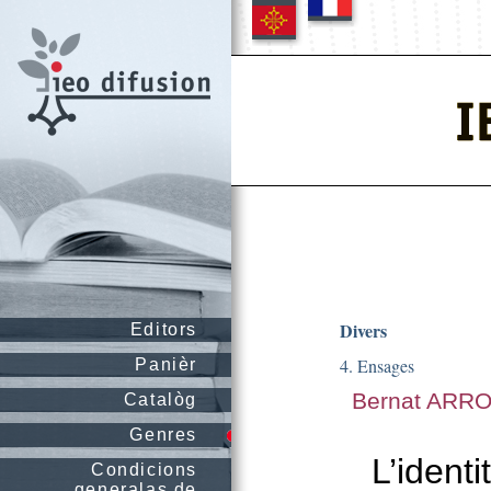
Divers
Editors
4. Ensages
Panièr
Bernat ARR
Catalòg
Genres
L’ident
Condicions
generalas de