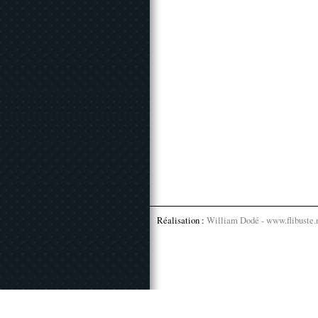
Réalisation :
William Dodé - www.flibuste.