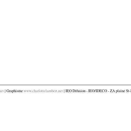
net
| Graphisme
www.charlottelambert.net
| IEO Difusion - IEO/IDECO - ZA plaine St-