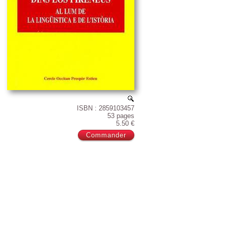
ISBN : 2859103457
53 pages
5.50 €