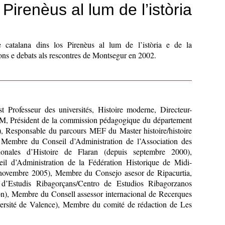
 Pirenèus al lum de l’istòria
 e catalana dins los Pirenèus al lum de l’istòria e de la
ions e debats als rescontres de Montsegur en 2002.
st Professeur des universités, Histoire moderne, Directeur-
M, Président de la commission pédagogique du département
, Responsable du parcours MEF du Master histoire/histoire
 Membre du Conseil d’Administration de l’Association des
tionales d’Histoire de Flaran (depuis septembre 2000),
l d’Administration de la Fédération Historique de Midi-
 novembre 2005), Membre du Consejo asesor de Ripacurtia,
d’Estudis Ribagorçans/Centro de Estudios Ribagorzanos
n), Membre du Consell assessor internacional de Recerques
versité de Valence), Membre du comité de rédaction de Les