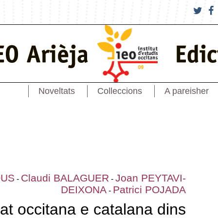
Noveltats
Colleccions
A pareisher
OUS
Claudi BALAGUER
Joan PEYTAVI-
-
-
DEIXONA
Patrici POJADA
-
itat occitana e catalana dins