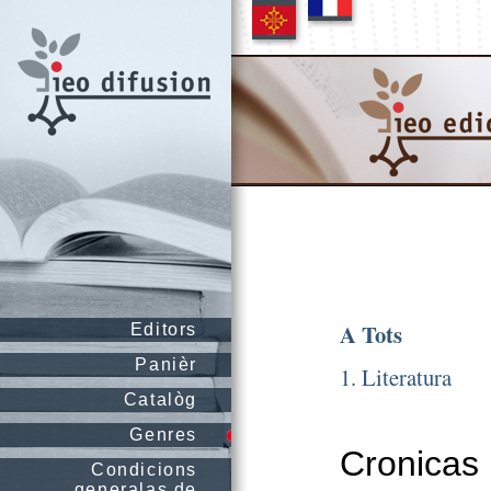
A Tots
Editors
Panièr
1. Literatura
Catalòg
Genres
Cronicas 
Condicions
generalas de