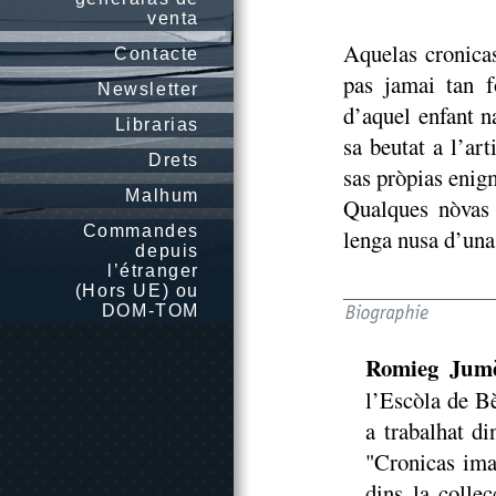
venta
Aquelas cronicas
Contacte
pas jamai tan f
Newsletter
d’aquel enfant n
Librarias
sa beutat a l’ar
Drets
sas pròpias enig
Malhum
Qualques nòvas 
Commandes
lenga nusa d’una 
depuis
l’étranger
(Hors UE) ou
DOM-TOM
Romieg Jum
l’Escòla de Bè
a trabalhat di
"Cronicas ima
dins la colle