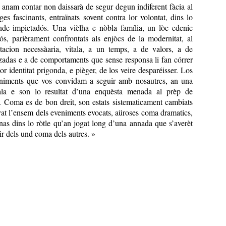
s anam contar non daissarà de segur degun indiferent fàcia al
ges fascinants, entraïnats sovent contra lor volontat, dins lo
de impietadós. Una vièlha e nòbla família, un lòc edenic
iós, parièrament confrontats als enjòcs de la modernitat, al
tacion necessàaria, vitala, a un temps, a de valors, a de
zadas e a de comportaments que sense responsa li fan córrer
lor identitat prigonda, e pièger, de los veire desparéisser. Los
eniments que vos convidam a seguir amb nosautres, an una
la e son lo resultat d’una enquèsta menada al prèp de
s. Coma es de bon dreit, son estats sistematicament cambiats
at l’ensem dels eveniments evocats, aüroses coma dramatics,
nas dins lo ròtle qu’an jogat long d’una annada que s’averèt
ir dels und coma dels autres. »