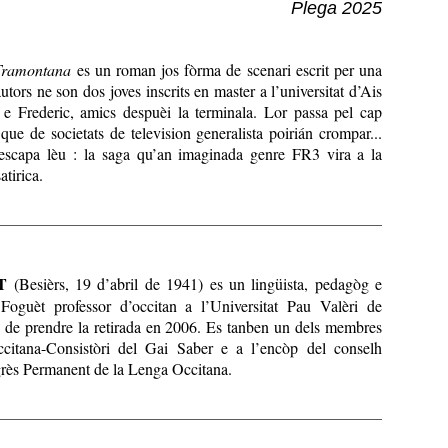
Plega 2025
 Tramontana
es un roman jos fòrma de scenari escrit per una
utors ne son dos joves inscrits en master a l’universitat d’Ais
e Frederic, amics despuèi la terminala. Lor passa pel cap
que de societats de television generalista poirián crompar...
 escapa lèu : la saga qu’an imaginada genre FR3 vira a la
atirica.
T
(Besièrs, 19 d’abril de 1941) es un lingüista, pedagòg e
 Foguèt professor d’occitan a l’Universitat Pau Valèri de
 de prendre la retirada en 2006. Es tanben un dels membres
citana-Consistòri del Gai Saber e a l’encòp del conselh
grès Permanent de la Lenga Occitana.