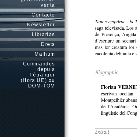
venta
Contacte
Tant s’empòrta... la
Newsletter
saga televisada. Los a
de Provença, Angèla 
Librarias
d’escriure un scenari 
Drets
mas lor creatura lor
cacofonia deliranta e s
Malhum
Commandes
depuis
l’étranger
(Hors UE) ou
DOM-TOM
Florian VERNE
escrivan occitan.
Montpelhièr abans
de l’Acadèmia Oc
lingüistic del Con