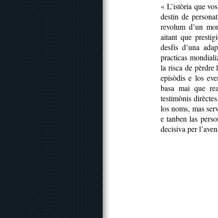
« L’istòria que vo
destin de personat
revolum d’un mon
aitant que prestig
desfís d’una adap
practicas mondiali
la risca de pèrdre 
episòdis e los ev
basa mai que rea
testimònis dirècte
los noms, mas serv
e tanben las perso
decisiva per l’aven