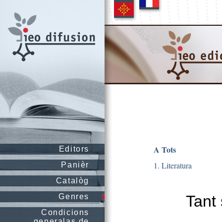
A Tots
Editors
1. Literatura
Panièr
Catalòg
Genres
Tant
Condicions
generalas de