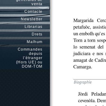
venta
Contacte
Margarida Cerca
Newsletter
petafuòc, assist
Librarias
un embolh qu’es 
Drets
Torn a torn sosp
Malhum
lo semenat del 
Commandes
judiciara e nos
depuis
l’étranger
amagat de Cadix
(Hors UE) ou
Camarga.
DOM-TOM
Jòrdi Pelad
cevenòla. Demò