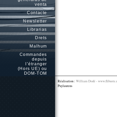
venta
Contacte
Newsletter
Librarias
Drets
Malhum
Commandes
depuis
l’étranger
(Hors UE) ou
DOM-TOM
Réalisation :
William Dodé - www.flibuste.
Puylaurens