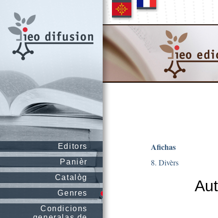
Afichas
Editors
8. Divèrs
Panièr
Catalòg
Aut
Genres
Condicions
generalas de