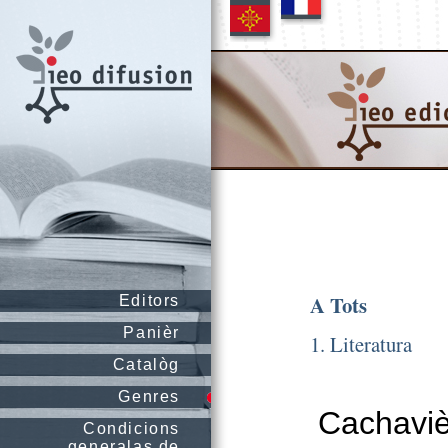
A Tots
Editors
Panièr
1. Literatura
Catalòg
Genres
Cachaviè
Condicions
generalas de