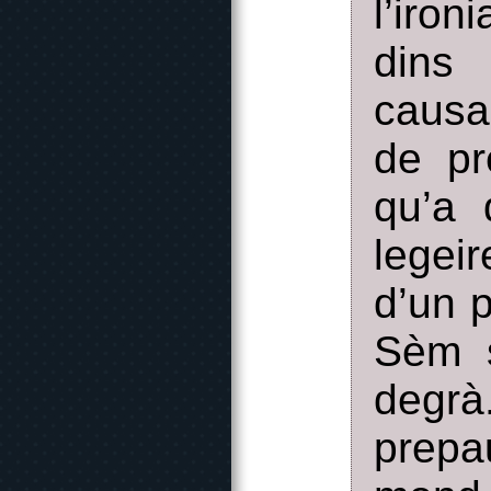
l’iro
dins 
causa
de pr
qu’a 
legei
d’un p
Sèm s
degr
prepa