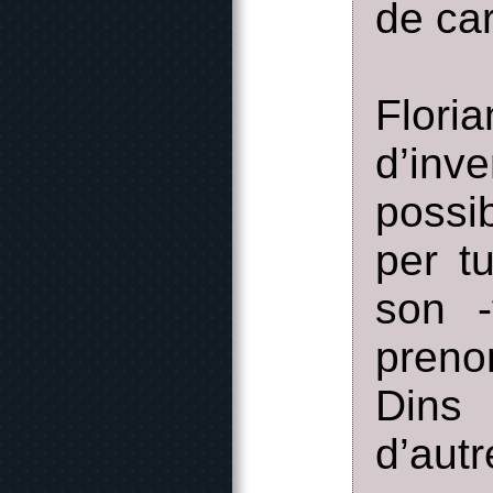
de car
Flor
d’inv
possi
per t
son -
preno
Dins 
d’autr