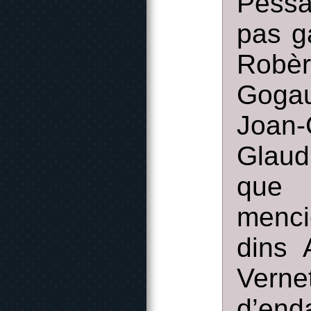
Pessa
pas g
Robèr
Gogau
Joan-
Glaud
que
menci
dins 
Vern
d’end