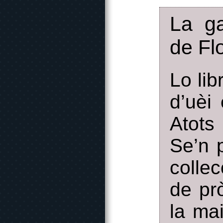
La ga
de Fl
Lo lib
d’uèi 
Atots
Se’n 
colle
de pr
la mai