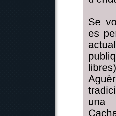
Se vo
es pe
actua
publi
libre
Aguèr
tradi
una 
Cacha