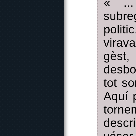
« ..
subre
polit
virav
gèst,
desbo
tot s
Aquí 
torne
descr