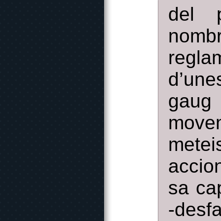
del p
nomb
regla
d’unes
gaug 
movem
metei
accio
sa ca
-des