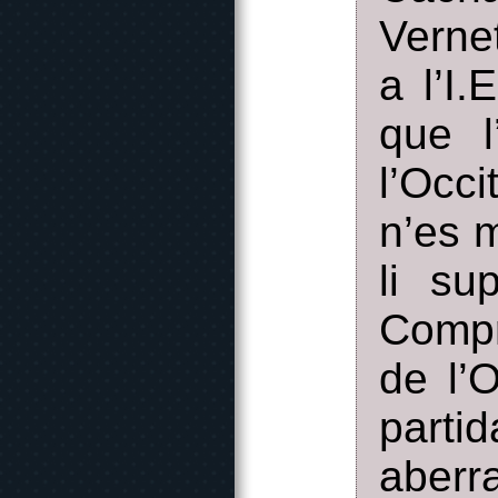
Vernet
a l’I
que l
l’Occ
n’es 
li su
Compr
de l’
parti
aberr