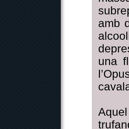
subre
amb d
alcoo
depre
una f
l’Opu
cavala
Aquel
trufan