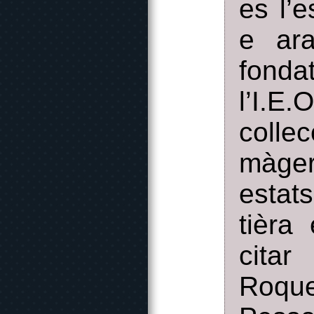
es l’
e ara
fonda
l’I.E
colle
màger
estats
tièra
citar
Roqu