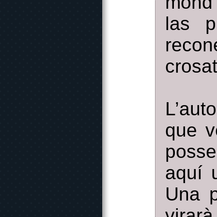
mond 
las p
recon
crosat
L’auto
que v
posse
aquí 
Una p
vira