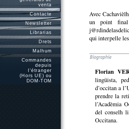
venta
Avec Cachavièlha
Contacte
un point fina
Newsletter
j@rdindelasdelic
Librarias
qui interpelle le
Drets
Malhum
Commandes
depuis
Florian VE
l’étranger
(Hors UE) ou
lingüista, p
DOM-TOM
d’occitan a l’
prendre la re
l’Acadèmia Oc
del conselh l
Occitana.