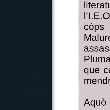
liter
l’I.E.
còps
Malur
assas
Pluma
que c
mendr
Aquò 