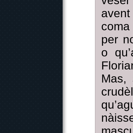
véser
avent
coma 
per n
o qu’
Flori
Mas, 
crudè
qu’ag
nàiss
mascul