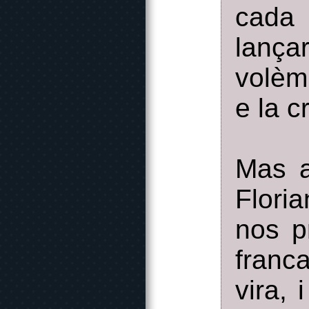
cada 
lança
volèm
e la c
Mas a
Floria
nos p
franc
vira,