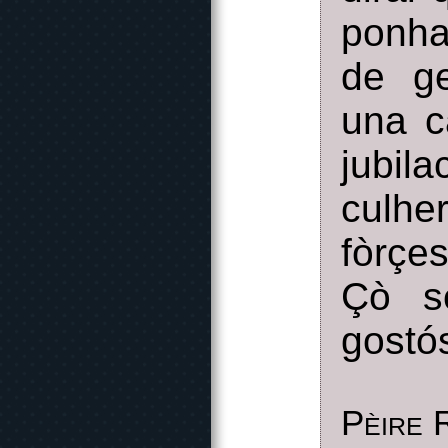
ponha
de ge
una c
jubil
culhe
fòrçe
Çò s
gostós
Pèire 