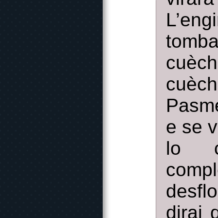
L’en
tomba
cuèch
cuèch
Pasme
e se v
lo c
compl
desfl
dirai 