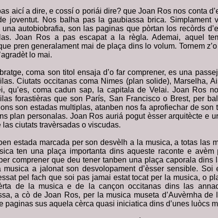
as aicí a dire, e cossí o poriái dire? que Joan Ros nos conta 
e joventut. Nos balha pas la gaubiassa brica. Simplament vò
 una autobiobrafia, son las paginas que pòrtan los recòrds d’
las. Joan Ros a pas escapat a la règla. Ademai, aquel te
que pren generalament mai de plaça dins lo volum. Tornem z’o 
’agradèt lo mai.
ratge, coma son titol ensaja d’o far comprener, es una passe
las. Ciutats occitanas coma Nimes (plan solide), Marselha, 
i, qu’es, coma cadun sap, la capitala de Velai. Joan Ros n
vilas forastièras que son París, San Francisco o Brest, per ba
ons son estadas multiplas, atanben nos fa aprofiechar de son t
ns plan personalas. Joan Ros auriá pogut èsser arquitècte e ur
 las ciutats travèrsadas o viscudas.
ben estada marcada per son desvèlh a la musica, a totas las 
ica ten una plaça importanta dins aqueste raconte e avèm
per comprener que deu tener tanben una plaça caporala dins la
a musica a jalonat son desvolopament d’èsser sensible. Soi 
essat pel fach que soi pas jamai estat tocat per la musica, o p
rta de la musica e de la cançon occitanas dins las annad
sa, a cò de Joan Ros, per la musica museta d’Auvèrnha de l’
 paginas sus aquela cèrca quasi iniciatica dins d’unes luòcs m