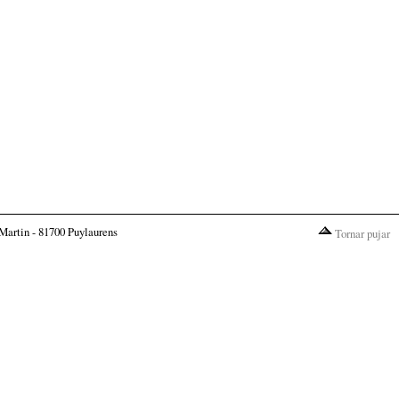
Martin - 81700 Puylaurens
Tornar pujar