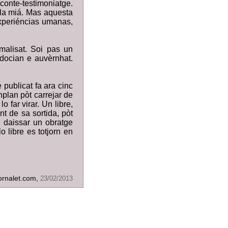
conte-testimoniatge.
e la miá. Mas aquesta
experiéncias umanas,
rmalisat. Soi pas un
adocian e auvèrnhat.
publicat fa ara cinc
nplan pòt carrejar de
 far virar. Un libre,
t de sa sortida, pòt
e daissar un obratge
 libre es totjorn en
ornalet.com,
23/02/2013