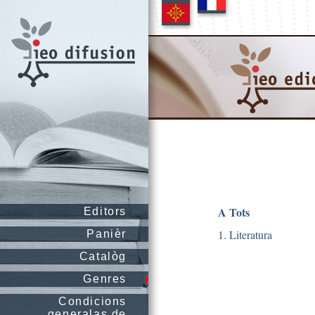
A Tots
Editors
1. Literatura
Panièr
Catalòg
Genres
Condicions
generalas de