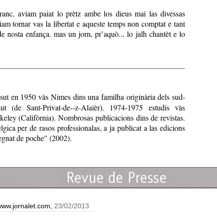
anc, aviam paiat lo prètz ambe los dieus mai las divessas
iam tornar vas la libertat e aqueste temps non comptat e tant
e nosta enfança. mas un jorn, pr’aquò... lo jalh chantèt e lo
sut en 1950 vàs Nimes dins una familha originària dels sud-
ut (de Sant-Privat-de--z-Alaièr). 1974-1975 estudis vàs
erkeley (Califòrnia). Nombrosas publicacions dins de revistas.
gica per de rasos professionalas, a ja publicat a las edicions
gnat de poche" (2002).
ww.jornalet.com,
23/02/2013