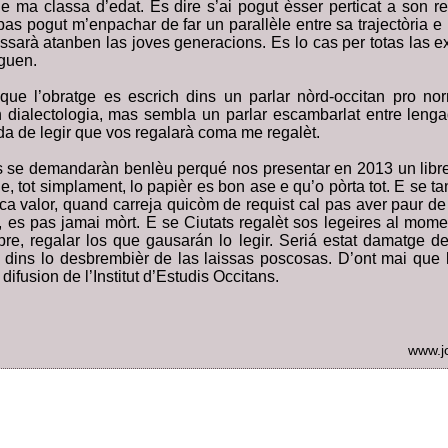
 ma classa d’edat. Es dire s’ai pogut èsser perticat a son re
pas pogut m’enpachar de far un parallèle entre sa trajectòria 
ressarà atanben las joves generacions. Es lo cas per totas las 
guen.
i que l’obratge es escrich dins un parlar nòrd-occitan pro no
n dialectologia, mas sembla un parlar escambarlat entre leng
da de legir que vos regalarà coma me regalèt.
s se demandaràn benlèu perqué nos presentar en 2013 un libre 
, tot simplament, lo papièr es bon ase e qu’o pòrta tot. E se ta
 valor, quand carreja quicòm de requist cal pas aver paur de lo
, es pas jamai mòrt. E se Ciutats regalèt sos legeires al momen
re, regalar los que gausarán lo legir. Seriá estat damatge d
e dins lo desbrembièr de las laissas poscosas. D’ont mai que lo
 difusion de l’Institut d’Estudis Occitans.
www.j