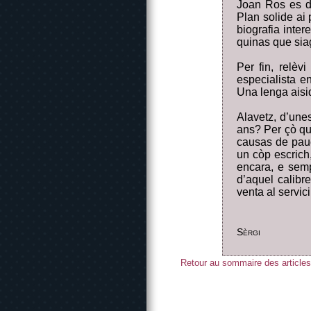
Joan Ros es de
Plan solide ai 
biografia inte
quinas que sia
Per fin, relèv
especialista e
Una lenga aisi
Alavetz, d’une
ans? Per çò que
causas de pauca
un còp escrich
encara, e semp
d’aquel calibr
venta al servici
Sèrgi
Retour au sommaire des articles