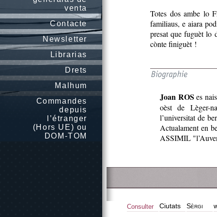
venta
Totes dos ambe lo Fr
familiaus, e aiara pod
Contacte
presat que fuguèt lo d
Newsletter
cònte finiguèt !
Librarias
Drets
Malhum
Joan ROS
es nais
Commandes
oèst de Lèger-na
depuis
l’universitat de b
l’étranger
Actualament en bel
(Hors UE) ou
DOM-TOM
ASSIMIL "l’Auver
Ciutats
Sèrgi
w
Consulter