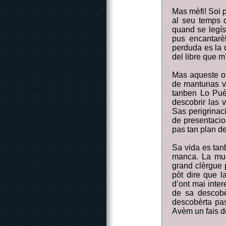
Mas mèfi! Soi p
al seu temps d
quand se legís
pus encantarè
perduda es la 
del libre que m
Mas aqueste ob
de mantunas vi
tanben Lo Puè
descobrir las 
Sas perigrinaci
de presentacio
pas tan plan de
Sa vida es tan
manca. La mus
grand clèrgue 
pòt dire que l
d’ont mai inter
de sa descobè
descobèrta pas
Avèm un fais de