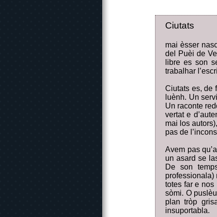
Ciutats
mai èsser nasc
del Puèi de Ve
libre es son 
trabalhar l’escr
Ciutats es, de 
luènh. Un servi
Un raconte redd
vertat e d’aut
mai los autors)
pas de l’incons
Avem pas qu’a 
un asard se la
De son temps
professionala)
totes far e no
sòmi. O puslèu
plan tròp gri
insuportabla.