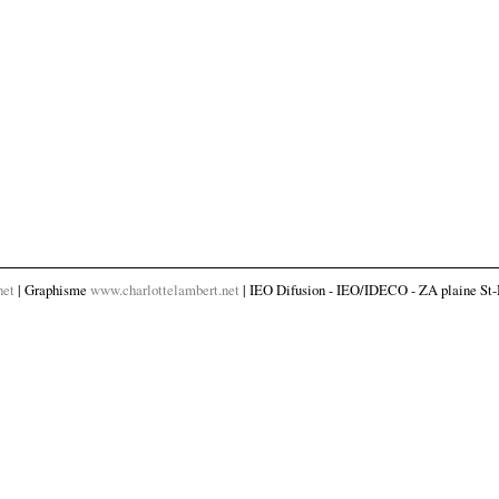
net
| Graphisme
www.charlottelambert.net
| IEO Difusion - IEO/IDECO - ZA plaine St-