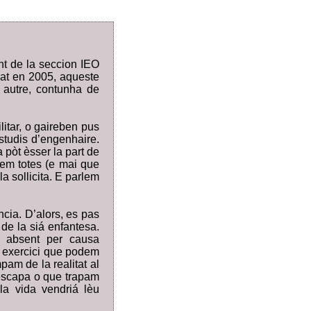
nt de la seccion IEO
cat en 2005, aqueste
 autre, contunha de
litar, o gaireben pus
estudis d’engenhaire.
 pòt èsser la part de
bem totes (e mai que
a sollicita. E parlem
cia. D’alors, es pas
de la siá enfantesa.
t absent per causa
n exercici que podem
am de la realitat al
escapa o que trapam
la vida vendriá lèu