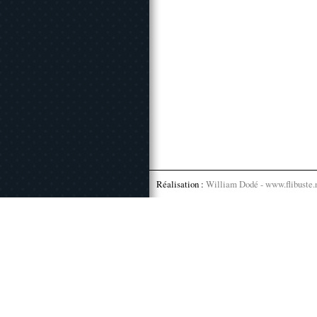
Réalisation :
William Dodé - www.flibuste.