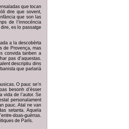
d’ensaladas que tocan
li dire que sovent,
enfància que son las
mps de l’innocéncia
dire, es lo passatge
jada a la descobèrta
Ais de Provença, mas
os convida tanben a
lhar pas d’aquestas.
alent descriptiu dins
banista que parlariá
musicas. O pauc se’n
 pas besonh d’èsser
 vida de l’autor. Se
estat personalament
lan pauc. Atal ne van
as setanta. Aquela
entre-doas-guèrras.
itiques de París.