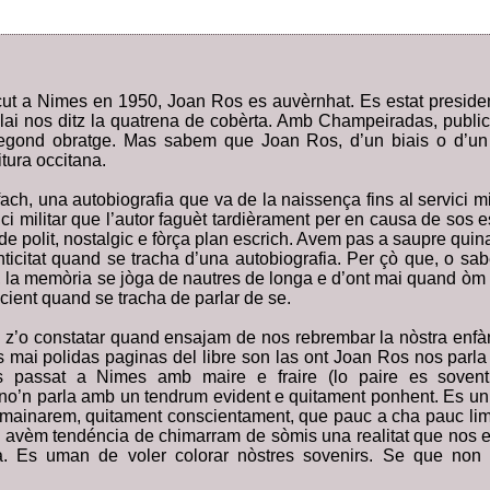
ut a Nimes en 1950, Joan Ros es auvèrnhat. Es estat preside
lai nos ditz la quatrena de cobèrta. Amb Champeiradas, publi
segond obratge. Mas sabem que Joan Ros, d’un biais o d’un
itura occitana.
fach, una autobiografia que va de la naissença fins al servici mi
ci militar que l’autor faguèt tardièrament per en causa de sos 
e polit, nostalgic e fòrça plan escrich. Avem pas a saupre quina
enticitat quand se tracha d’una autobiografia. Per çò que, o sa
, la memòria se jòga de nautres de longa e d’ont mai quand òm l
cient quand se tracha de parlar de se.
z’o constatar quand ensajam de nos rebrembar la nòstra enfàn
s mai polidas paginas del libre son las ont Joan Ros nos parla 
 passat a Nimes amb maire e fraire (lo paire es soven
 no’n parla amb un tendrum evident e quitament ponhent. Es u
s mainarem, quitament conscientament, que pauc a cha pauc limp
 avèm tendéncia de chimarram de sòmis una realitat que nos 
sa. Es uman de voler colorar nòstres sovenirs. Se que non 