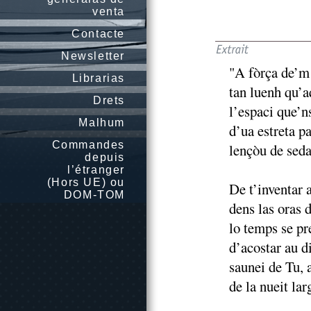
venta
Contacte
Newsletter
"A fòrça de’m
Librarias
tan luenh qu’a
Drets
l’espaci que’n
Malhum
d’ua estreta pa
Commandes
lençòu de seda
depuis
l’étranger
(Hors UE) ou
De t’inventar 
DOM-TOM
dens las oras d
lo temps se pr
d’acostar au d
saunei de Tu, 
de la nueit lar