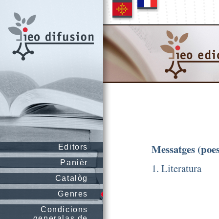
Messatges (poes
Editors
Panièr
1. Literatura
Catalòg
Genres
Condicions
generalas de