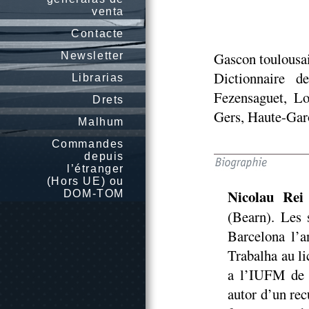
venta
Contacte
Gascon toulousa
Newsletter
Dictionnaire 
Librarias
Fezensaguet, Lo
Drets
Gers, Haute-Gar
Malhum
Commandes
depuis
l’étranger
(Hors UE) ou
Nicolau Rei
DOM-TOM
(Bearn). Les 
Barcelona l’an
Trabalha au li
a l’IUFM de 
autor d’un rec