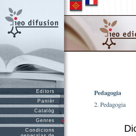
Pedagogia
Editors
Panièr
2. Pedagogia
Catalòg
Genres
Di
Condicions
generalas de