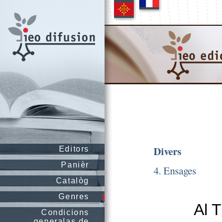
Divers
Editors
Panièr
4. Ensages
Catalòg
Genres
Al T
Condicions
generalas de