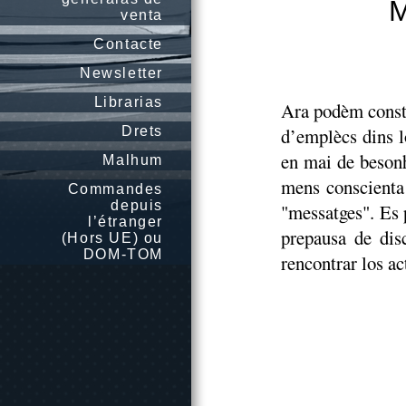
M
venta
Contacte
Newsletter
Librarias
Ara podèm consta
Drets
d’emplècs dins l
en mai de beson
Malhum
mens conscienta 
Commandes
depuis
"messatges". Es 
l’étranger
prepausa de disc
(Hors UE) ou
DOM-TOM
rencontrar los ac