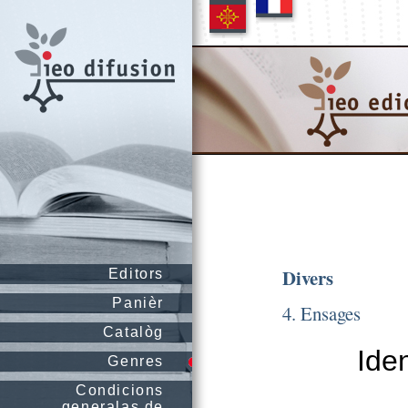
Divers
Editors
Panièr
4. Ensages
Catalòg
Ide
Genres
Condicions
generalas de