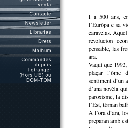
venta
Contacte
I a 500 ans, en
Newsletter
l’Euròpa e sa vi
caravelas. Aquel
Librarias
revolucion eco
Drets
pensable, las fr
Malhum
ara.
Commandes
Vaquí que 1992, 
depuis
l’étranger
plaçar l’òme d
(Hors UE) ou
sentiment d’un a
DOM-TOM
d’una novèla qui
paroxisme, la di
l’Est, tòrnan ba
A l’ora d’ara, lo
preparan amb est