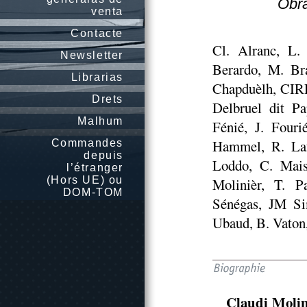
Obra
venta
Contacte
Cl. Alranc, L. 
Newsletter
Berardo, M. Bra
Librarias
Chapduèlh, CIRD
Drets
Delbruel dit Pa
Malhum
Fénié, J. Fouri
Hammel, R. Lafo
Commandes
depuis
Loddo, C. Mais
l’étranger
(Hors UE) ou
Molinièr, T. P
DOM-TOM
Sénégas, JM Sim
Ubaud, B. Vaton,
Claudi Molin