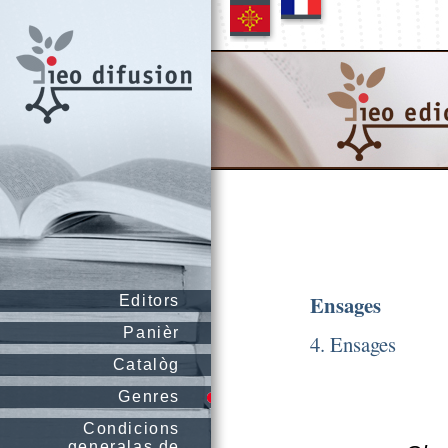
Ensages
Editors
Panièr
4. Ensages
Catalòg
Genres
Condicions
generalas de