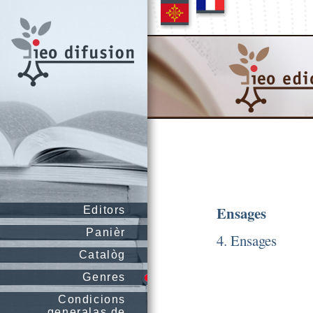
Ensages
Editors
Panièr
4. Ensages
Catalòg
Genres
Condicions
generalas de