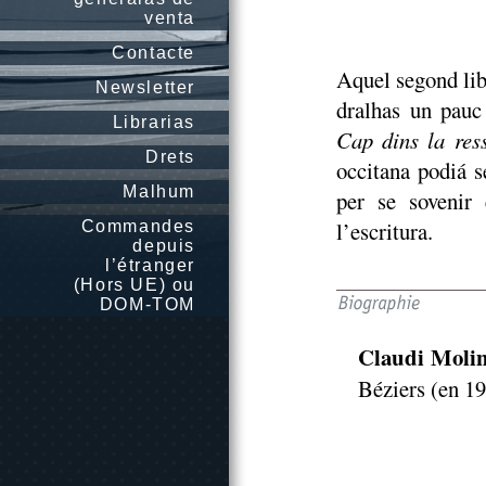
venta
Contacte
Aquel segond lib
Newsletter
dralhas un pauc
Librarias
Cap dins la res
Drets
occitana podiá s
Malhum
per se sovenir 
l’escritura.
Commandes
depuis
l’étranger
(Hors UE) ou
DOM-TOM
Claudi Molin
Béziers (en 19