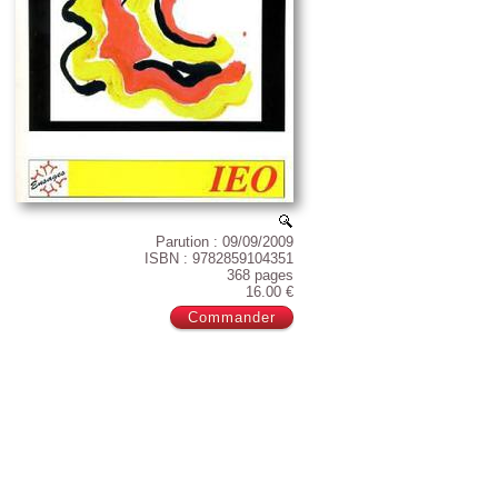
Parution : 09/09/2009
ISBN : 9782859104351
368 pages
16.00 €