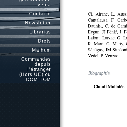
venta
Cl. Alranc, L. Auss
Contacte
Cantalausa, F. Car
Newsletter
Daunis,, C. de Cambi
Eygun, JJ Fénié, J. 
Librarias
Lafont, Larzac, G. L
Drets
R. Marti, G. Marty, 
Sénégas, JM Siméonin
Malhum
Vedel, P. Venzac
Commandes
depuis
l’étranger
(Hors UE) ou
DOM-TOM
Claudi Molinièr
.