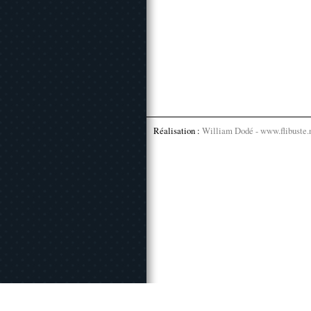
Réalisation :
William Dodé - www.flibuste.