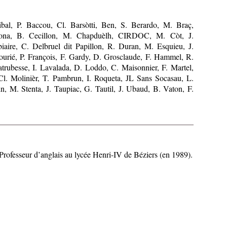
ibal, P. Baccou, Cl. Barsòtti, Ben, S. Berardo, M. Braç,
bona, B. Cecillon, M. Chapduèlh, CIRDOC, M. Còt, J.
aire, C. Delbruel dit Papillon, R. Duran, M. Esquieu, J.
Fourié, P. François, F. Gardy, D. Grosclaude, F. Hammel, R.
atrubesse, I. Lavalada, D. Loddo, C. Maisonnier, F. Martel,
Cl. Molinièr, T. Pambrun, I. Roqueta, JL Sans Socasau, L.
, M. Stenta, J. Taupiac, G. Tautil, J. Ubaud, B. Vaton, F.
 Professeur d’anglais au lycée Henri-IV de Béziers (en 1989).