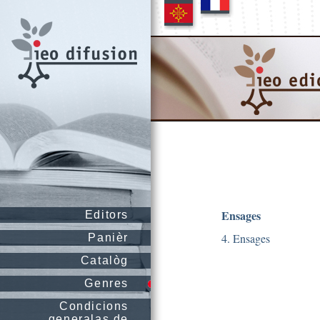
Ensages
Editors
4. Ensages
Panièr
Catalòg
Genres
Condicions
generalas de