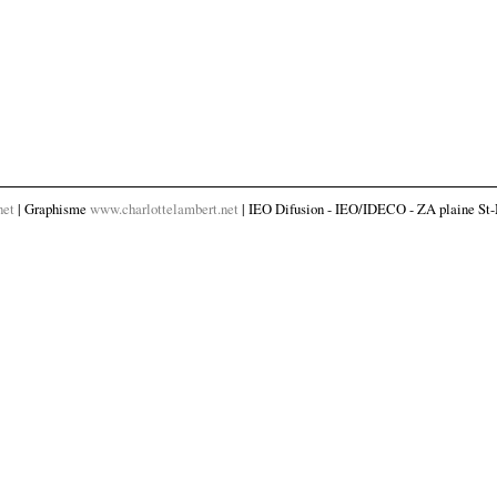
net
| Graphisme
www.charlottelambert.net
| IEO Difusion - IEO/IDECO - ZA plaine St-