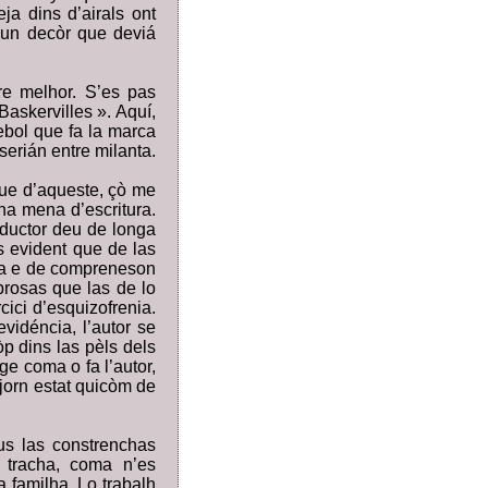
ja dins d’airals ont
 un decòr que deviá
re melhor. S’es pas
askervilles ». Aquí,
ebol que fa la marca
serián entre milanta.
 que d’aqueste, çò me
na mena d’escritura.
aductor deu de longa
es evident que de las
nga e de compreneson
rosas que las de lo
cici d’esquizofrenia.
idéncia, l’autor se
òp dins las pèls dels
ge coma o fa l’autor,
tjorn estat quicòm de
sus las constrenchas
 tracha, coma n’es
 familha. Lo trabalh