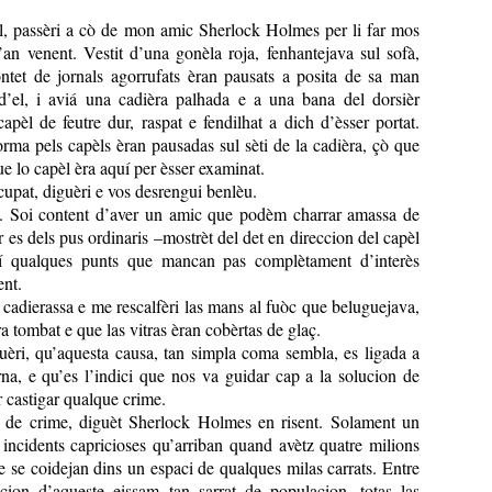
, passèri a cò de mon amic Sherlock Holmes per li far mos
an venent. Vestit d’una gonèla roja, fenhantejava sul sofà,
tet de jornals agorrufats èran pausats a posita de sa man
d’el, i aviá una cadièra palhada e a una bana del dorsièr
apèl de feutre dur, raspat e fendilhat a dich d’èsser portat.
rma pels capèls èran pausadas sul sèti de la cadièra, çò que
e lo capèl èra aquí per èsser examinat.
upat, diguèri e vos desrengui benlèu.
. Soi content d’aver un amic que podèm charrar amassa de
r es dels pus ordinaris –mostrèt del det en direccion del capèl
 qualques punts que mancan pas complètament d’interès
nt.
 cadierassa e me rescalfèri las mans al fuòc que beluguejava,
a tombat e que las vitras èran cobèrtas de glaç.
èri, qu’aquesta causa, tan simpla coma sembla, es ligada a
rna, e qu’es l’indici que nos va guidar cap a la solucion de
r castigar qualque crime.
de crime, diguèt Sherlock Holmes en risent. Solament un
incidents capricioses qu’arriban quand avètz quatre milions
 se coidejan dins un espaci de qualques milas carrats. Entre
ccion d’aqueste eissam tan sarrat de populacion, totas las