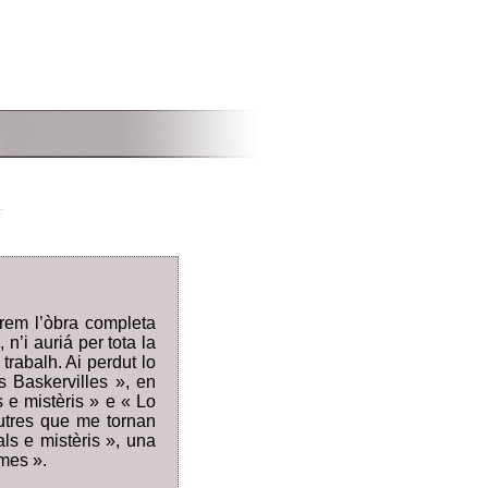
rem l’òbra completa
n’i auriá per tota la
trabalh. Ai perdut lo
s Baskervilles », en
 e mistèris » e « Lo
utres que me tornan
s e mistèris », una
lmes ».