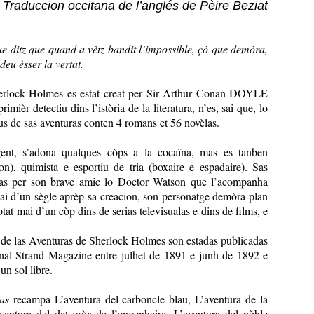
Traduccion occitana de l’anglés de Pèire Beziat
ue ditz que quand a vètz bandit l’impossible, çò que demòra,
eu èsser la vertat.
erlock Holmes es estat creat per Sir Arthur Conan DOYLE
imièr detectiu dins l’istòria de la literatura, n’es, sai que, lo
s de sas aventuras conten 4 romans et 56 novèlas.
igent, s’adona qualques còps a la cocaïna, mas es tanben
n), quimista e esportiu de tria (boxaire e espadaire). Sas
das per son brave amic lo Doctor Watson que l’acompanha
ai d’un sègle aprèp sa creacion, son personatge demòra plan
ptat mai d’un còp dins de serias televisualas e dins de films, e
 de las Aventuras de Sherlock Holmes son estadas publicadas
ornal Strand Magazine entre julhet de 1891 e junh de 1892 e
n sol libre.
as
recampa L’aventura del carboncle blau, L’aventura de la
ventura del det gròs de l’engenhaire, L’aventura del nòble