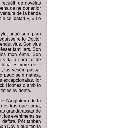
n recuèlh de novèlas
pena de ne donar lor
’aventura de la benda
le celibatari », « Lo
oyle, aquò son, plan
guisseire lo Doctor
rendut vius. Son vius
èsser familiars. Son
dins mon èime. Son
a vida a carrejar de
ldriá escriure de «
ri, las vesèm passar
, o pauc se’n manca.
 excepcionalas, lor
ock Holmes o amb lo
tat es evidenta.
e l’Anglatèrra de la
i es tras que sorna,
las grandarassas de
nt los eveniments se
 defòra. Pòt tanben
nan Doyle que ten la