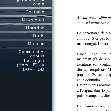
venta
Contacte
Ai una règla vièlha q
Newsletter
emai siá improbable, d
Librarias
Lo personatge de Sh
Drets
en 1887. S’es pas lo pr
mai conegut. Lo corpu
Malhum
Commandes
Grand, linge, intell
depuis
meloman (fa de violo
l’étranger
aventuras son conta
(Hors UE) ou
dins sas enquèstas. M
DOM-TOM
populari. Es estat ada
aquò contunha.
Las primièras novèlas
a l’origina dins lo j
puèi recampadas dins u
Gentlemen e Aventur
benda pigalhada, L’a