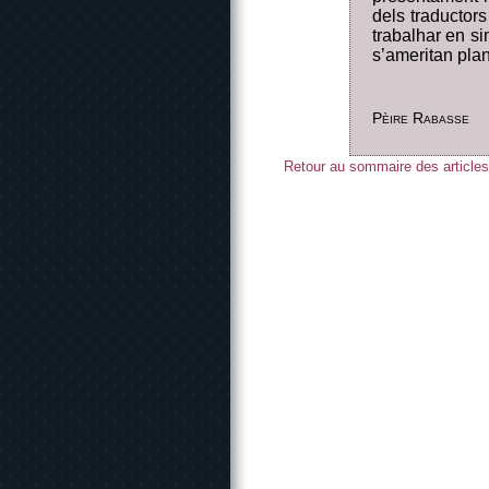
dels traductors
trabalhar en si
s’ameritan plan
Pèire Rabasse
Retour au sommaire des articles