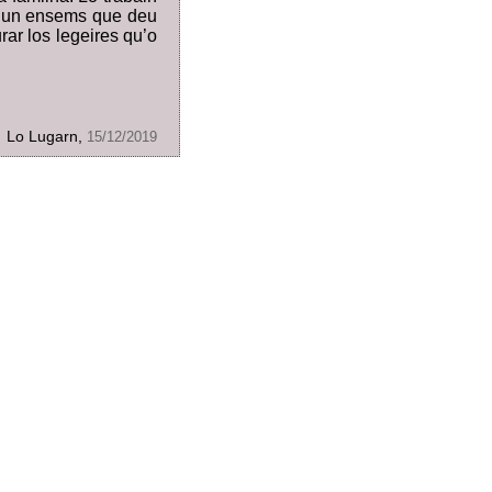
 Es un ensems que deu
urar los legeires qu’o
Lo Lugarn,
15/12/2019