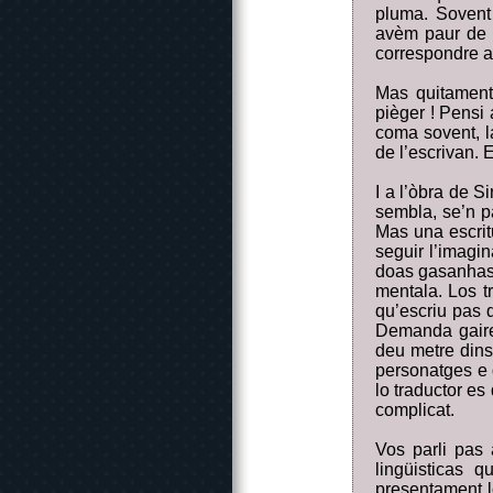
pluma. Sovent 
avèm paur de 
correspondre a 
Mas quitament
pièger ! Pensi
coma sovent, l
de l’escrivan. 
I a l’òbra de S
sembla, se’n p
Mas una escrit
seguir l’imagin
doas gasanhas,
mentala. Los t
qu’escriu pas q
Demanda gaireb
deu metre dins 
personatges e d
lo traductor es
complicat.
Vos parli pas 
lingüisticas 
presentament l