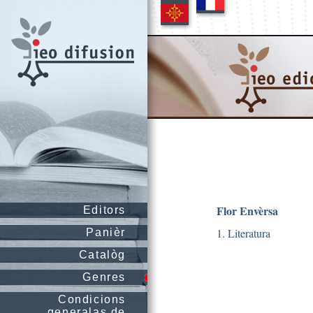
Flor Envèrsa
Editors
1. Literatura
Panièr
Catalòg
Genres
Condicions
generalas de