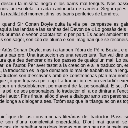
descriu la misèria negra e los barris mal tenguts. Nos passe
nos far escotelar a cada cantonada de carrièra. Segur qu’es
la realitat del moment dins los barris periferics de Londres.
 quand Sir Conan Doyle quita la vila pel campèstre es gai
 aquí a las landas e las sanhas del Devon de « Lo gossàs dels B
as brumas o venon acaptar tot, o per part. Es aquel ambient tr
Es son sagèl, son còp de pluma e son imaginari que se reconeis
ir Artús Conan Doyle, mas i a tanben l’òbra de Pèire Beziat, e
arla pas pro. Una traduccion es una reescritura. Tan val dire u
ura que deu demorar dins los passes de qualqu’un mai. Lo tr
ari de l’autor. Per aver tastat a la creacion e a la traduccion, 
 la traduction es la que demanda lo mai de trabalh sus la le
raductors son d’escrivans amb de constrenchas plan mai nomb
ue çò que li passa pel cap. La traduccion es un vertadièr exer
en un desdoblament permanent de la personalitat. E se, d’ev
la pèl de sos personatges, lo traductor, el, a de dintrar a l’enc
e l’autor. Fins finala, allòc d’aver a dialogar amb son personat
 de longa a dialogar a tres. Totòm sap que la triangulacion es to
aicí que de las constrenchas literàrias del traductor. Passi 
que son d’una complexitat engerdabla. D’ont mai quand se
o cas, de trabalhar sus doas lengas que son pas de la meteissa