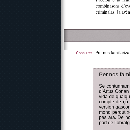
combinasons d’eve
criminalas. Ja avèm
Per nos familiari
Consulter
Per nos fam
Se contunham 
d’Artús Conan D
vida de qualqu’
compte de çò q
version gascon
mond perdut »
pas ara. De no
part de l’obrat