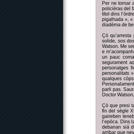
Per ne tornar 
policièras del
títol dins l’òr
pigalhada », « 
diadèma de ber
Çò qu’arresta 
solide, sos do
Watson. Me semb
e m’acompanhan
un pauc coma 
segurament aqu
personatges f
personalitats 
qualques còps 
Personalament,
parli pas. Sau
Doctor Watson, 
Çò que presi t
fin del sègle 
gaireben teneb
l’epòca. Dins 
debanan siá d
arribar que ne