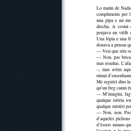
Lo matin de Nadal
compliments per l’
una pipa e un mon
drecha. A costat 
penjava un vièlh c
Una lópia e una fò
donava a pensar qu
— Vesi que sètz oc
— Non, pas brica
mas resultas. L’afa
–, mas avèm aquí
nimai d’ensenhame
Me seguèri dins la
qu’un freg canin èr
— M’imagini, fagu
qualque istòria so
qualque mistèri pe
— Non, non. Pas 
d’aqueles pichons 
d’èssers umans que
l’accion e la rea