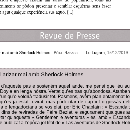
niments se pòdon presentar e semblar esquèrras sens èsser
 agut qualque experiéncia sus aquò. [...]
zar mai amb Sherlock Holmes
Pèire Rabasse
Lo Lugarn,
15/12/2019
iliarizar mai amb Sherlock Holmes
d’aqueste pas e sostenèm aquel ande, me pensi que lèu au
oyle en lenga nòstra. Vertat qu’es tras qu’abondosa. Atanben, 
un qu’o voldriá tradusir tot. Pasmens, avèm plan entamenat lo 
u’es ja estat revirat, mas pòdi citar de cap « Lo gossàs del
a e lengadociana se vos plai, per Eric Chaplain ; « Escandals
 dins de reviradas de Pèire Beziat, e segurament qualques a
tar qu’aqueste « Gentlemen e aventuras » es, amb « Escandal
ge publicat a l’epòca jol títol de « Las aventuras de Sherlock Ho