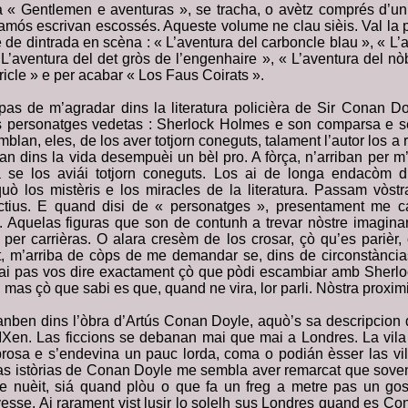
a « Gentlemen e aventuras », se tracha, o avètz comprés d’u
 famós escrivan escossés. Aqueste volume ne clau sièis. Val la 
dre de dintrada en scèna : « L’aventura del carboncle blau », « L
L’aventura del det gròs de l’engenhaire », « L’aventura del nòb
icle » e per acabar « Los Faus Coirats ».
pas de m’agradar dins la literatura policièra de Sir Conan D
s personatges vedetas : Sherlock Holmes e son comparsa e se
lan, eles, de los aver totjorn coneguts, talament l’autor los a 
 dins la vida desempuèi un bèl pro. A fòrça, n’arriban per m’
se los aviái totjorn coneguts. Los ai de longa endacòm 
ò los mistèris e los miracles de la literatura. Passam vòstr
ictius. E quand disi de « personatges », presentament me ca
». Aquelas figuras que son de contunh a trevar nòstre imagina
per carrièras. O alara cresèm de los crosar, çò qu’es parièr
 m’arriba de còps de me demandar se, dins de circonstàncias
rai pas vos dire exactament çò que pòdi escambiar amb Sherl
mas çò que sabi es que, quand ne vira, lor parli. Nòstra proximi
anben dins l’òbra d’Artús Conan Doyle, aquò’s sa descripcion d
XIXen. Las ficcions se debanan mai que mai a Londres. La vila 
rosa e s’endevina un pauc lorda, coma o podián èsser las vi
las istòrias de Conan Doyle me sembla aver remarcat que sove
e nuèit, siá quand plòu o que fa un freg a metre pas un gos
vesse. Ai rarament vist lusir lo solelh sus Londres quand es Co