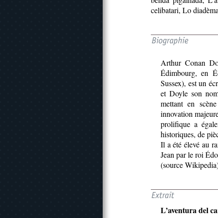
celibatari, Lo diadèma
Arthur Conan Do
Édimbourg, en Éc
Sussex), est un éc
et Doyle son nom 
mettant en scène
innovation majeure
prolifique a égal
historiques, de piè
Il a été élevé au 
Jean par le roi Éd
(source Wikipedia
L’aventura del c