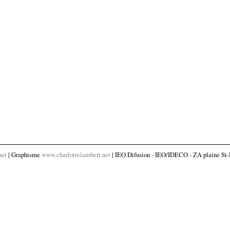
net
| Graphisme
www.charlottelambert.net
| IEO Difusion - IEO/IDECO - ZA plaine St-