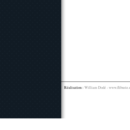
Réalisation :
William Dodé - www.flibuste.