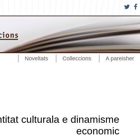
Noveltats
Colleccions
A pareisher
ntitat culturala e dinamisme
economic