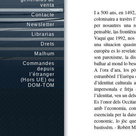
venta
I a 500 ans, en 1492,
Contacte
colonisaira a travèrs 
Newsletter
per nosautres una r
pensable, las frontièr
Librarias
Vaquí que 1992, nos 
una situacion quasi
Drets
europèu es lo revelato
Malhum
son paroxisme, la dis
balhar al mond lo be
Commandes
depuis
A l’ora d’ara, los p
l’étranger
estrambòrd l’Euròpa 
(Hors UE) ou
d’identitat cultural
DOM-TOM
impersonala e frèja
l’identitat, ven un de
Es l’onor dels Occita
amb l’economia, con
eseenciala per la dai
economic, lo jòc que
bastissèm. - Robèrt M