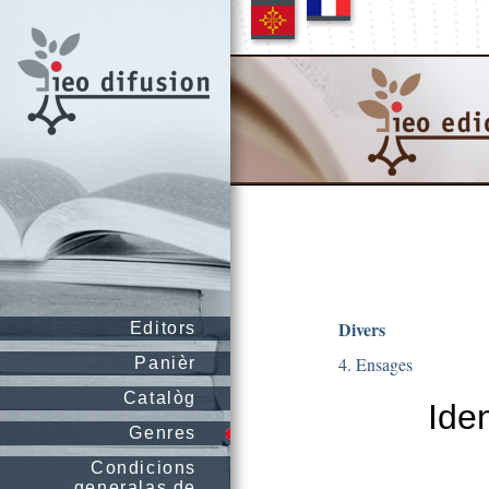
Divers
Editors
4. Ensages
Panièr
Catalòg
Ide
Genres
Condicions
generalas de