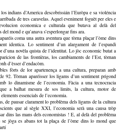
 los indians d’America descobrissián l’Euròpa e sa violéncia
l’arribada de tres caravelas. Aquel eveniment foguèt per eles e
evolucion economica e culturala que butava al delà del
as del mond e qu’anava s’esperlongar fins ara.
aparéis coma una autra aventura que tòrna plaçar l’òme dins
ment identica. Lo sentiment d’un alargament de l’espandi
r d’una novèla quista de l’identitat. Lo jòc economic butat a
paricion de las frontièras, los cambiaments de l’Est, tòrnan
sonh d’èsser d’endacòm.
òbles fòrts de lor apartenença a una cultura, preparan amb
de 92. Tòrnan aparéisser los ligams d’un sentiment prigond
a amb lo dinamisme de l’economia. Fàcia a una tecnocracia
 que a balhat mesura de sos limits, la cultura, motor de
ls elements essencials de l’economia.
ns, de pausar clarament lo problèma dels ligams de la cultura
scients que al sègle XXI, l’economia serà una causa tròp
ssar dins las mans dels economistas ! E, al delà del problèma
 se jòga es abans tot la plaça de l’òme dins lo mond que
artí