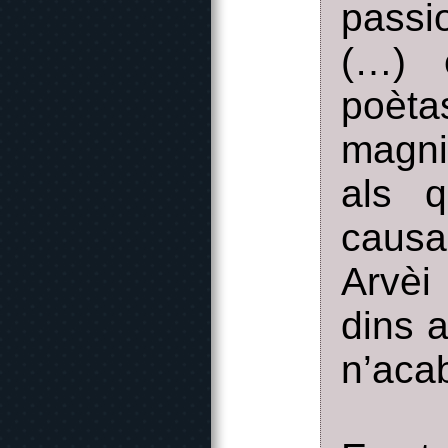
passi
(…) e
poèta
magni
als 
causa
Arvèi
dins 
n’aca