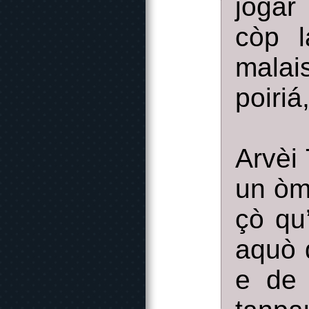
jogar 
còp l
malai
poiriá
Arvèi 
un òme
çò qu
aquò 
e de 