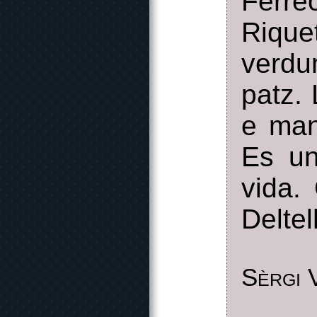
Ferre
Rique
verdu
patz.
e man
Es un
vida.
Deltel
Sèrgi 