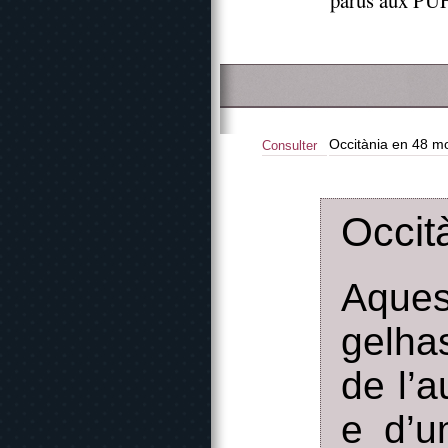
parus aux PUF
Occitània en 48 m
Consulter
Occit
Aques
gelha
de l’a
e d’u