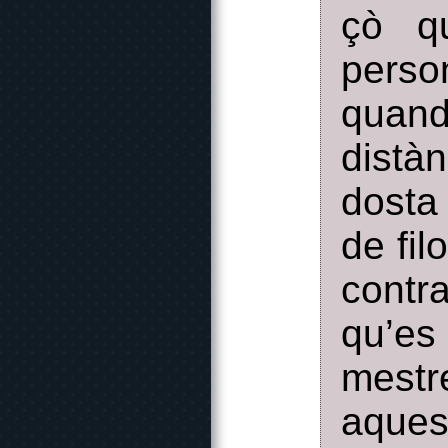
çò q
person
quan
distà
dosta
de fil
contr
qu’es
mestr
aques