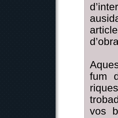
d’int
ausid
artic
d’obra
Aques
fum d
rique
troba
vos b