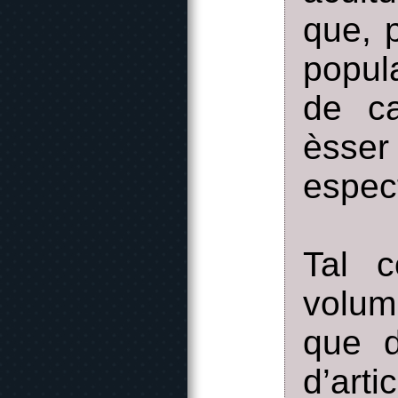
que, 
popul
de ca
èsser
espect
Tal 
volum
que d
d’arti