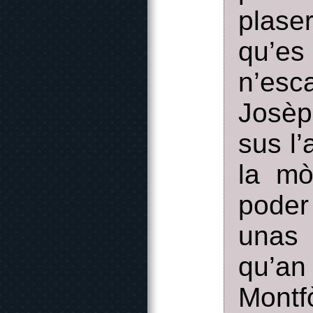
plase
qu’es
n’esc
Josèp
sus l
la mò
poder
unas 
qu’a
Montf