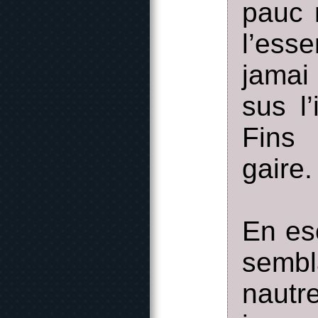
pauc 
l’ess
jamai
sus l’
Fins 
gaire.
En esc
sembl
nautr