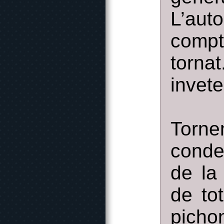
L’aut
compt
torna
invete
Torne
conde
de la
de to
picho