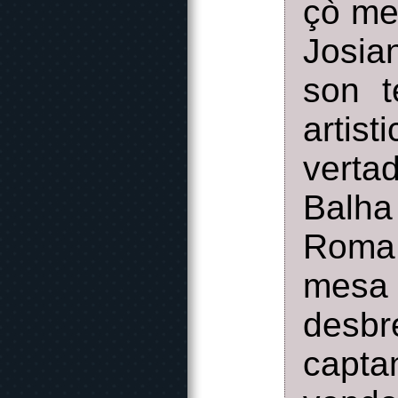
çò me
Josia
son t
artis
verta
Balh
Roma 
mesa
desbr
capta