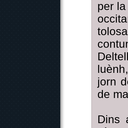
per la
occita
tolo
cont
Delte
luènh,
jorn 
de ma
Dins 