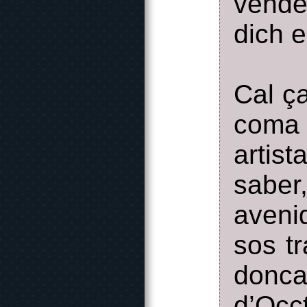
vende
dich e
Cal ça
coma 
artis
saber
aveni
sos tr
donca
d’Oc