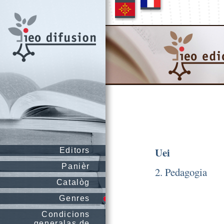
Uei
Editors
Panièr
2. Pedagogia
Catalòg
Genres
Condicions
generalas de