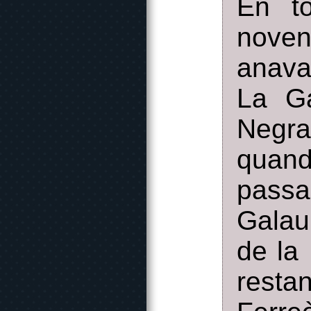
En to
noven
anava
La Ga
Negra
quand
pass
Galau
de la
rest