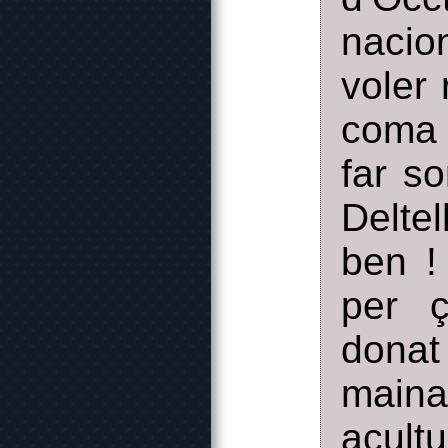
nacio
voler 
coma 
far s
Delte
ben !
per ç
dona
main
acult