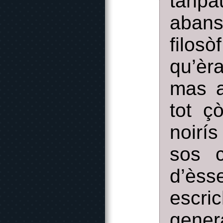
tanpa
abans
filosò
qu’èr
mas a
tot ç
noirí
sos c
d’èss
escr
gener