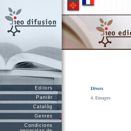
Divers
Editors
4. Ensages
Panièr
Catalòg
Genres
Condicions
generalas de