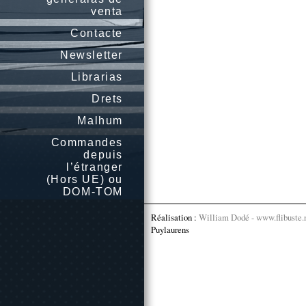
venta
Contacte
Newsletter
Librarias
Drets
Malhum
Commandes
depuis
l’étranger
(Hors UE) ou
DOM-TOM
Réalisation :
William Dodé - www.flibuste.
Puylaurens