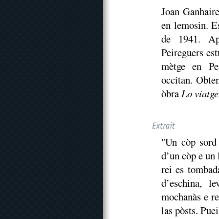
Joan Ganhaire
en lemosin. E
de 1941. Apr
Peireguers est
mètge en Pei
occitan. Obte
òbra
Lo viatge
"Un còp sord 
d’un còp e un 
rei es tombad
d’eschina, l
mochanàs e rec
las pòsts. Pue