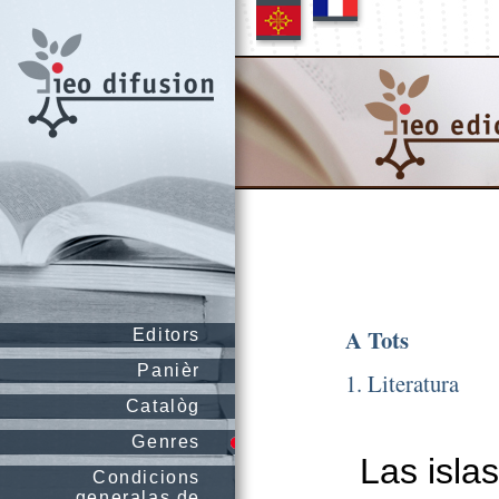
A Tots
Editors
Panièr
1. Literatura
Catalòg
Genres
Las isla
Condicions
generalas de