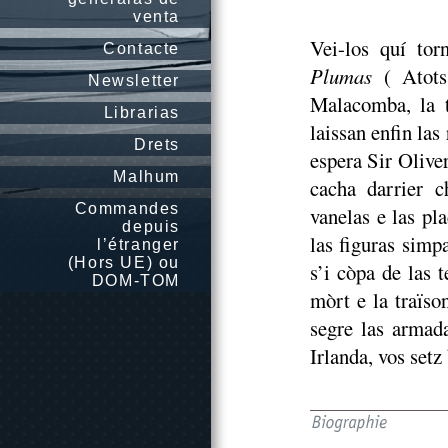
venta
Vei-los quí tor
Contacte
Plumas
( Atots
Newsletter
Malacomba, la t
Librarias
laissan enfin las
Drets
espera Sir Olive
Malhum
cacha darrier c
Commandes
vanelas e las pl
depuis
las figuras simp
l’étranger
(Hors UE) ou
s’i còpa de las t
DOM-TOM
mòrt e la traïso
segre las armad
Irlanda, vos setz