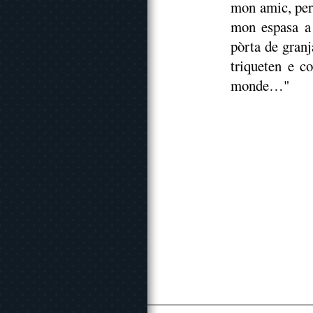
mon amic, per 
mon espasa a 
pòrta de granj
triqueten e c
monde…"