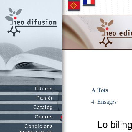
A Tots
Editors
Panièr
4. Ensages
Catalòg
Genres
Lo bilin
Condicions
generalas de