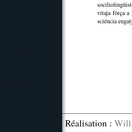
sociliolingüi
vitaja fòrça a
sciéncia engat
Réalisation :
Will