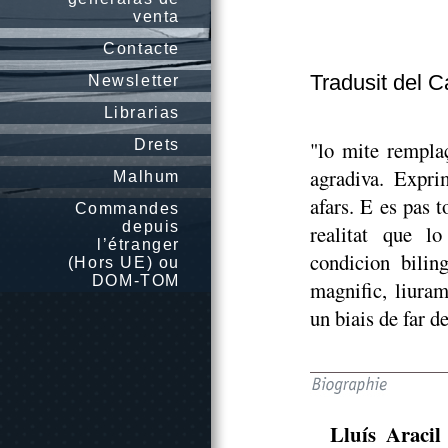
venta
Contacte
Tradusit del C
Newsletter
Librarias
Drets
"lo mite rempla
agradiva. Exprim
Malhum
afars. E es pas 
Commandes
depuis
realitat que l
l’étranger
condicion bilin
(Hors UE) ou
DOM-TOM
magnific, liura
un biais de far d
Lluís Aracil