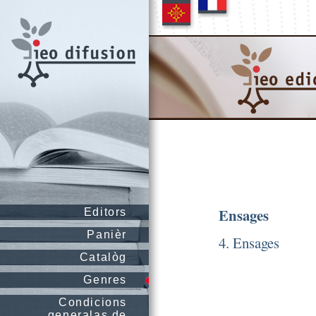
Ensages
Editors
Panièr
4. Ensages
Catalòg
Genres
Condicions
generalas de