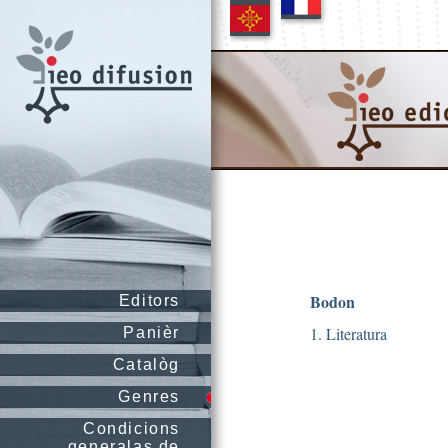
Bodon
Editors
1. Literatura
Panièr
Catalòg
Genres
Condicions
generalas de