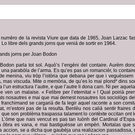
 numèro de la revista Viure que data de 1965, Joan Larzac fasiá
o libre dels grands jorns que veniá de sortir en 1964.
grands jorns per Joan Bodon
odon parla tot sol. Aquò’s l’engèni del contaire. Aurèm don
– una parabòla de l’arma. Es qu’es pas un romancièr, lo contair
de menina, viu tròp l’istòria que debana per que i veguèssem
, mas viscuda. Mite o memòria, de qu’es lo mai plond* dins son
a l’un estructura l’autre, e que l’autre li dona carn. Ni per aque
ne ven un malaise. « Felibre per l’eternitat » ! Qual poirià pren
irats nosautres e mai que mai demest nosautres los sociològs de
 franchimand se cargariá de fa legir aquel raconte a son comit
at, m’estoni pas de la resulta. Benlèu nos caliá sentir fraires
 que son problèma traspassa talament lo contèxte occitan ont 
. L’òme que nais vencut es pas tan luònh del Cardinal d’Esp
a òbra es vana, e mai bastiguèsse un empèri. Mortalas que so
 accion, se a dicha que gaubèja una realizacion passadissa, di