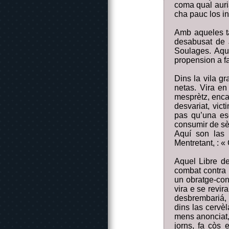
coma qual auriá
cha pauc los in
Amb aqueles ta
desabusat de 
Soulages. Aqu
propension a far
Dins la vila g
netas. Vira e
mesprètz, enca
desvariat, vic
pas qu’una es
consumir de sèx
Aquí son las 
Mentretant, : 
Aquel Libre de
combat contra l
un obratge-con
vira e se revi
desbrembariá, m
dins las cervèl
mens anonciat, 
jorns, fa còs