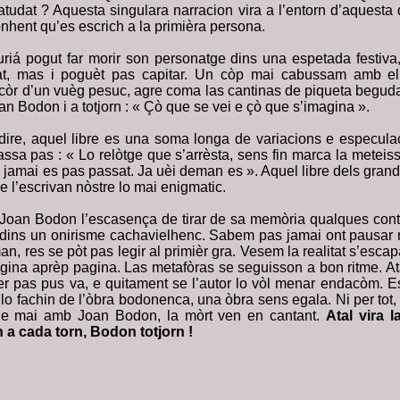
atudat ? Aquesta singulara narracion vira a l’entorn d’aquesta
nhent qu’es escrich a la primièra persona.
iá pogut far morir son personatge dins una espetada festiva
rat, mas i poguèt pas capitar. Un còp mai cabussam amb el d
còr d’un vuèg pesuc, agre coma las cantinas de piqueta begud
n Bodon i a totjorn : « Çò que se vei e çò que s’imagina ».
ire, aquel libre es una soma longa de variacions e especula
ssa pas : « Lo relòtge que s’arrèsta, sens fin marca la meteis
jamai es pas passat. Ja uèi deman es ». Aquel libre dels grand
e l’escrivan nòstre lo mai enigmatic.
Joan Bodon l’escasença de tirar de sa memòria qualques conte
dins un onirisme cachavielhenc. Sabem pas jamai ont pausar 
n, res se pòt pas legir al primièr gra. Vesem la realitat s’escapa
agina aprèp pagina. Las metafòras se seguisson a bon ritme. Ata
er pas pus va, e quitament se l’autor lo vòl menar endacòm. E
lo fachin de l’òbra bodonenca, una òbra sens egala. Ni per tot
ue mai amb Joan Bodon, la mòrt ven en cantant.
Atal vira 
a cada torn, Bodon totjorn !