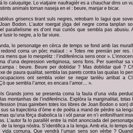
 lo caluquitge. Lo viatjaire naufragièr es a chauchar dins un 
stints animals tornan naseja en el : beure, manjar e bicar.
blèus grisencs tirant suls negres, retrobam lo lagui que soven
Joan Bodon. L’autor roergat jòga del negre coma tanplan so
el parallelisme es d’ont mai curiós que sembla pas abusiu. 
 lusir lo negre, a lo far viure.
randa, lo personatge en cèrca de temps se fond amb las muralh
n redond coma un pòrc malaut : « Totes me prenián per res. 
ra mens que lo mesprètz : l’indiferéncia sens onor ». L’innoc
tima d’una depression vertiginosa, sens fons. Per suenhar sa v
campa : beure. Beure per doblidar ? Mas doblidar qué ? C
e de paura qualitat, sembla las parets contra las qualas lo pe
ocupacions ont sembla voler se negar tanlèu arribat a Cl
« Çò que sembla l’amor, es encara l’amor… ».
ls Grands jorns se presenta coma la faula d’una vida perdud
as montanhas de l’indiferéncia. Explòra la marginalitat, totas 
fession (mas gaireben totes los libres de Joan Bodon o son) din
ra sus sa trajectòria d’òme e de poèta a mand de pèrdre sa leng
as qu’una fòrça diabolica la i vòl panar en n’i enfonilhant in
as. L’autor fa lo parallèl entre la mòrt anonciada del personatg
de la lenga nòstra. S’identifica a la lenga. Amb ela, lo temps de
 e vida comuna. Que vendrà l’uman sens son vèrbe ? Quand