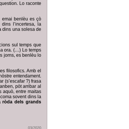
 question. Lo raconte
, emai benlèu es çò
ins l’incertesa, la
a dins una solesa de
cions sul temps que
sa ora. (…) Lo temps
s jorns, es benlèu lo
s filosofics. Amb el
nòstre entendament.
r (s’escafar ?) frasa
nben, pòt arribar al
s aquò, entre maitas
, coma sovent dins la
la ròda dels grands
03/2020