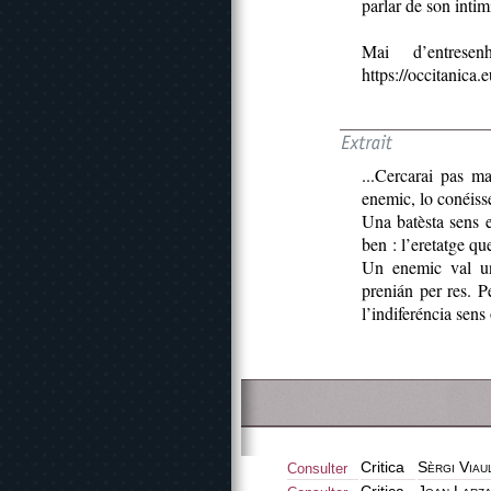
parlar de son intim
Mai d’entres
https://occitanica
...Cercarai pas m
enemic, lo conéiss
Una batèsta sens 
ben : l’eretatge q
Un enemic val un
prenián per res. 
l’indiferéncia sens 
Critica
Sèrgi Viau
Consulter