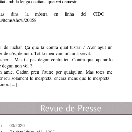
itat amb la lenga occitana que vei demesir.
enhas dins la mòstra en linha del CIDO :
.eu/items/show/20858
ai de luchar. Ça que la contra qual tustar ? Aver agut un
er de còs, de nom. Tot lo meu vam m’auriá servit.
esper… Mas i a pas degun contra ieu. Contra qual aparar lo
ue degun non vòl ?
 amic. Cadun pren l’autre per qualqu’un. Mas totes me
Per ieu solament lo mesprètz, encara mens que lo mesprètz :
onor. [...]
le
03/2020