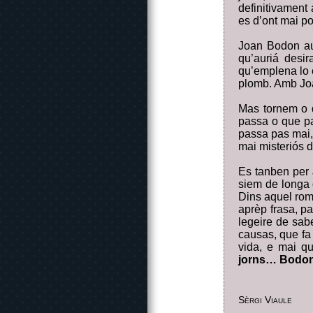
definitivament 
es d’ont mai po
Joan Bodon aur
qu’auriá desi
qu’emplena lo 
plomb. Amb Joa
Mas tornem o d
passa o que pa
passa pas mai, 
mai misteriós d
Es tanben per 
siem de longa 
Dins aquel roma
aprèp frasa, p
legeire de sab
causas, que fa 
vida, e mai q
jorns… Bodon 
Sèrgi Viaule