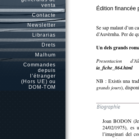
venta
Édition financée 
Contacte
Newsletter
Se sap malaut d’un can
d’Auvèrnha. Per de qué
Librarias
Drets
Un dels grands rom
Malhum
Presentacion 
Commandes
ia_fiche_864.html
depuis
l’étranger
NB : Existís una trad
(Hors UE) ou
grands jours
), dispon
DOM-TOM
Joan BODON (Jea
24/02/1975), es 
l’imaginari del co