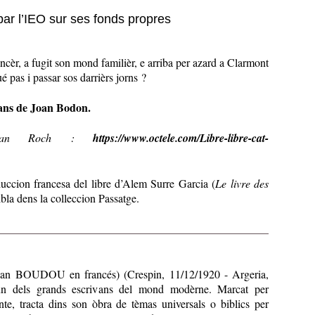
par l’IEO sur ses fonds propres
cèr, a fugit son mond familièr, e arriba per azard a Clarmont
 pas i passar sos darrièrs jorns ?
ans de Joan Bodon.
d’Alan Roch :
https://www.octele.com/Libre-libre-cat-
uccion francesa del libre d’Alem Surre Garcia (
Le livre des
ibla dens la colleccion Passatge.
n BOUDOU en francés) (Crespin, 11/12/1920 - Argeria,
un dels grands escrivans del mond modèrne. Marcat per
nte, tracta dins son òbra de tèmas universals o biblics per