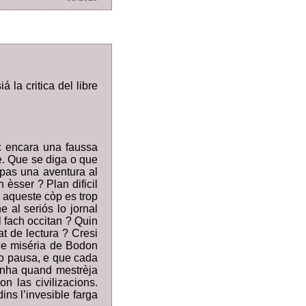
 la critica del libre
c encara una faussa
e. Que se diga o que
 pas una aventura al
 èsser ? Plan dificil
la aqueste còp es trop
e al seriós lo jornal
l fach occitan ? Quin
at de lectura ? Cresi
 de miséria de Bodon
lo pausa, e que cada
anha quand mestrèja
n las civilizacions.
ns l’invesible farga