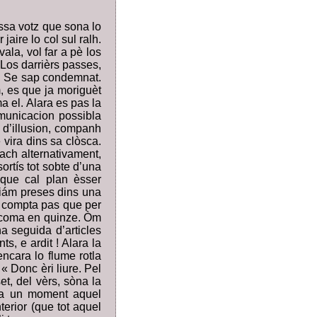
ssa votz que sona lo
jaire lo col sul ralh.
ala, vol far a pè los
 Los darrièrs passes,
a. Se sap condemnat.
m, es que ja moriguèt
a el. Alara es pas la
omunicacion possibla
c d’illusion, companh
 vira dins sa clòsca.
fach alternativament,
ortís tot sobte d’una
 que cal plan èsser
 Siám preses dins una
, compta pas que per
ot coma en quinze. Òm
na seguida d’articles
s, e ardit ! Alara la
ncara lo flume rotla
« Donc èri liure. Pel
et, del vèrs, sòna la
ra un moment aquel
terior (que tot aquel