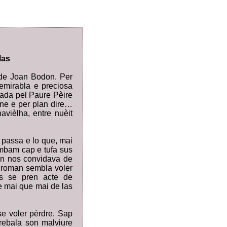
las
e Joan Bodon. Per
remirabla e preciosa
trada pel Paure Pèire
rne e per plan dire…
avièlha, entre nuèit
e passa e lo que, mai
ombam cap e tufa sus
don nos convidava de
l roman sembla voler
as se pren acte de
 e mai que mai de las
se voler pèrdre. Sap
rebala son malviure