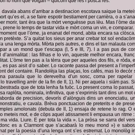
son lo nom que vòlgan – quicòm que res i pòsca res.
davala abans d’arribar a destinacion escotava saique la metei
t qu’es el, a se faire espotir bestiament per carrièra, o a s’anar 
r morir, tant èra que la mòrt venguèsse pus lèu. Mas l’òme dav
, prene lo temps de tastar vida e mòrt coma un vin, e comparar.
l moment que l’òme, ja enanat del mond, abita encara sa clòsc
 pretèxte. S’a quitat los sieus per anar crebar tot sol endacò
a una lenga mòrta. Mòrta pels autres, e dins el tan malauta com
par a un mond que t’escapa (I, 5 e III, 7). I a pas pus de c
 d’animalitat : las filhas e lo vin, aqueste melhor encara, fran
itat. L’òme ten pas a la tèrra que per aqueles dos fils, e ròda, e
, es pas aisit d’o saber. Lo raconte passa del present a l’imper
nt del contaire. Randolèja las plaças, los cafès, mas lo decòr s
una paraula que lo derevelha d’un sosc, coma per rapelar
lo travelling arrèr de la fin de II, 1). Ni per aquela i siám pas.
estrada que de tota lenha fa fuòc. Lo present coma lo passat
asa raplòta, nominala, infinitiva, que s’exprimís tant dins un m
caborda de precision, devorís d’alònguis dins un enonciatiu, u
monstratiu, e cavala. Brèva ponctuacion de preterits e de present
emples amolonats (debuta de II, 1) ensaja de retene lo rag. O e
lo meteis mot, e de còps aquel atissament li empausa un ritme : 
ma vida. Liure. E per tota la vida ». La pròsa se sarra del vers
 donc es a Clarmont que s’acabarà lo meu mond ») e sabo
onat per la poesia d’una lenga ont s’es estremat. Lo monològ in