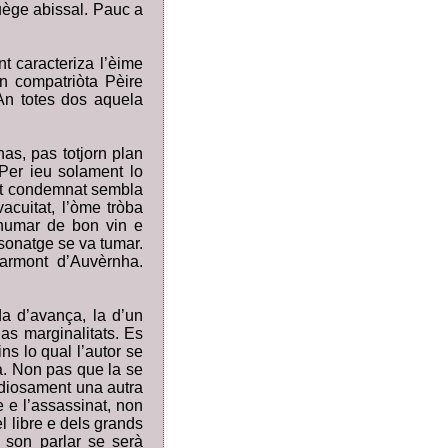
vuège abissal. Pauc a
t caracteriza l’èime
n compatriòta Pèire
An totes dos aquela
as, pas totjorn plan
Per ieu solament lo
ent condemnat sembla
acuitat, l’òme tròba
humar de bon vin e
rsonatge se va tumar.
armont d’Auvèrnha.
a d’avança, la d’un
las marginalitats. Es
s lo qual l’autor se
a. Non pas que la se
sidiosament una autra
e e l’assassinat, non
l libre e dels grands
 son parlar se serà