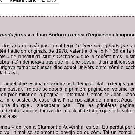
ac
Revista Viure, n°1,
1965
grands jorns
» o Joan Bodon en cèrca d’eqüacions tempora
 dos ans qu’aviái pas tornat legir
Lo libre dels grands jorns
d
tèri l’edicion originala de 1978, valent a dire lo N° 36 de la 
ots » de l’Institut d’Estudis Occitans » que la cobèrta n’es illus
’òbra me’n demorava pas que lo reire-sovenir d’un ambient so
rigava tornar cabussar dins aquel univèrs entre sòmi e cach
da blava.
 aquel libre es una reflexion sus la temporalitat. Lo temps qu
m passar. Tre que se dobrís la primièra pagina del volume t
 en plen mitat de la pagina : L’eternitat. Coman se Joan Bo
a fin, o puslèu de càser dins l’intemporalitat del nonrés. Aque
 una fin que… s’acabariá pas ! Tre las primièras pagin
 de tota causa e doncas de la futilitat de tot çò que fa la vida,
ocialas.
mba » de tren a Clarmont d’Auvèrnha, es sol. Es perdut per 
e vòl, nimai se solament a enveja de quicòm. Tal un zombí, 