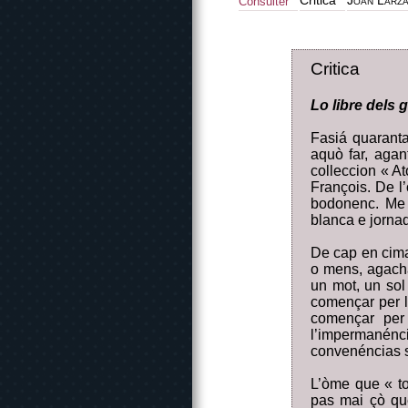
Critica
Joan Larz
Consulter
Critica
Lo libre dels 
Fasiá quaranta
aquò far, agan
colleccion « At
François. De l
bodonenc. Me t
blanca e jorna
De cap en cima,
o mens, agacha
un mot, un sol
començar per l
començar per
l’impermanéncia
convenéncias s
L’òme que « to
pas mai çò qu