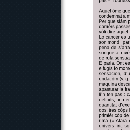
pas – li donès
Aquel òme que 
condemnat a mor
Per que siám pe
darrièrs passes
vòli dire aque
Lo cancèr es un
son mond : parl
pena de s’arra
sonque al nivèl
de rufa sensual
E parla. Ont es
e fugís lo mome
sensacion, d’
endacòm (v. g. 
maquina descab
apasturar la fr
li’n ten pas : 
definits, un de
quantitat d’ex
dos, tres còps 
primièr còp de 
rima (« Alara
univèrs liric s