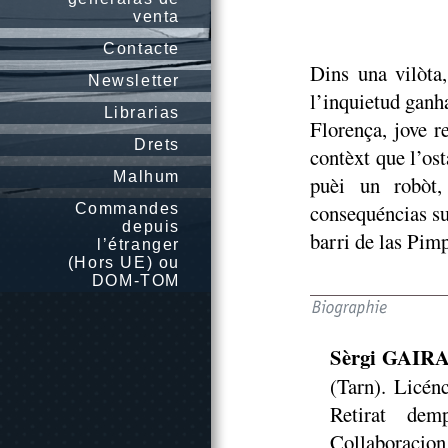
venta
Contacte
Dins una vilòta
Newsletter
l’inquietud ganh
Librarias
Florença, jove r
Drets
contèxt que l’os
Malhum
puèi un robòt,
consequéncias sus
Commandes
depuis
barri de las Pimp
l’étranger
(Hors UE) ou
DOM-TOM
Sèrgi GAIR
(Tarn). Licén
Retirat dem
Collaboracion 