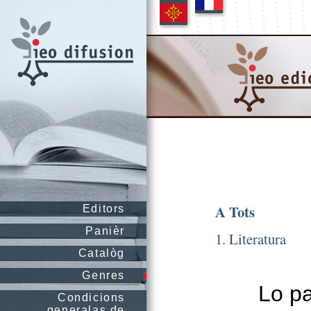
A Tots
Editors
Panièr
1. Literatura
Catalòg
Genres
Lo pa
Condicions
generalas de