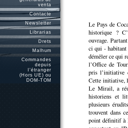
venta
Contacte
Le Pays de Cocag
Newsletter
historique ? C’
Librarias
ouvrage. Partan
Drets
ci qui - habitan
Malhum
démêler ce qui re
Commandes
l’Office de Tou
depuis
l’étranger
pris l’initiativ
(Hors UE) ou
Cette initiative,
DOM-TOM
Le Mirail, a réu
historiens et l
plusieurs érudit
trouvent dans c
point définitif à