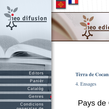
Tèrra de Coca
Editors
Panièr
4. Ensages
Catalòg
Genres
Pays de 
Condicions
generalas de