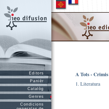
A Tots - Crimis
Editors
Panièr
1. Literatura
Catalòg
Genres
Condicions
generalas de