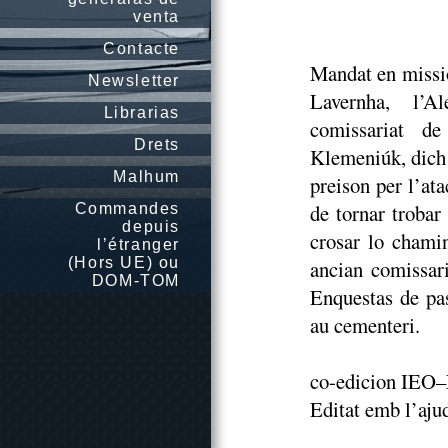
venta
Contacte
Mandat en missio
Newsletter
Lavernha, l’A
Librarias
comissariat d
Drets
Klemeniúk, dich 
Malhum
preison per l’ata
de tornar trobar
Commandes
depuis
crosar lo cham
l’étranger
(Hors UE) ou
ancian comissari
DOM-TOM
Enquestas de pas
au cementeri.
co-edicion IEO
Editat emb l’aju