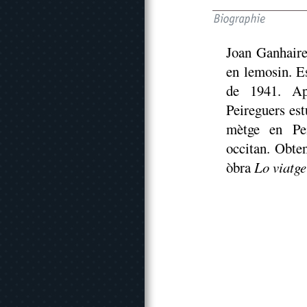
Joan Ganhaire
en lemosin. E
de 1941. Apr
Peireguers est
mètge en Pei
occitan. Obte
òbra
Lo viatge