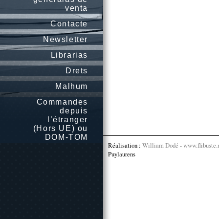
venta
Contacte
Newsletter
Librarias
Drets
Malhum
Commandes
depuis
l’étranger
(Hors UE) ou
DOM-TOM
Réalisation :
William Dodé - www.flibuste.
Puylaurens