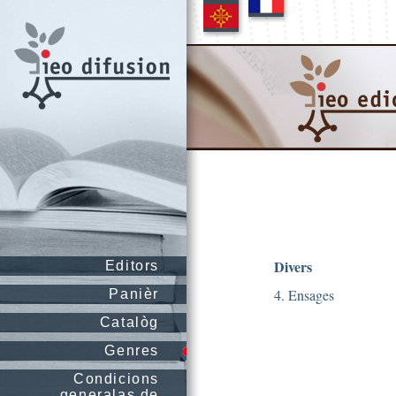
Divers
Editors
4. Ensages
Panièr
Catalòg
Genres
Condicions
generalas de