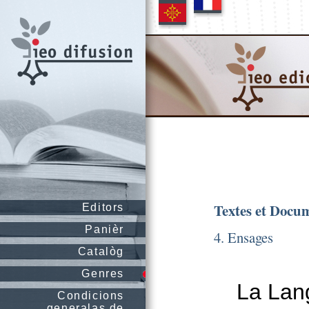
Textes et Docu
Editors
Panièr
4. Ensages
Catalòg
Genres
La Lang
Condicions
generalas de