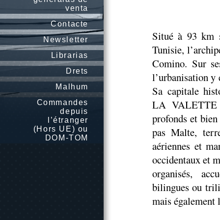
venta
Contacte
Situé à 93 km s
Newsletter
Tunisie, l’archi
Librarias
Comino. Sur se
Drets
l’urbanisation y 
Malhum
Sa capitale hist
LA VALETTE ; p
Commandes
depuis
profonds et bien
l’étranger
(Hors UE) ou
pas Malte, terr
DOM-TOM
aériennes et ma
occidentaux et m
organisés, accu
bilingues ou tril
mais également l’