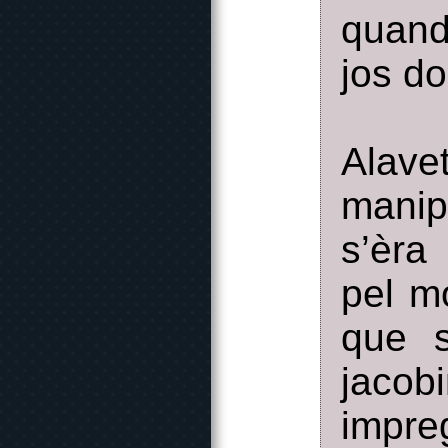
quand
jos d
Alave
manip
s’èra
pel m
que s
jacob
impre