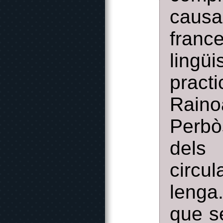
caus
fran
lingüi
pract
Raino
Perbò
dels
circul
lenga
que s