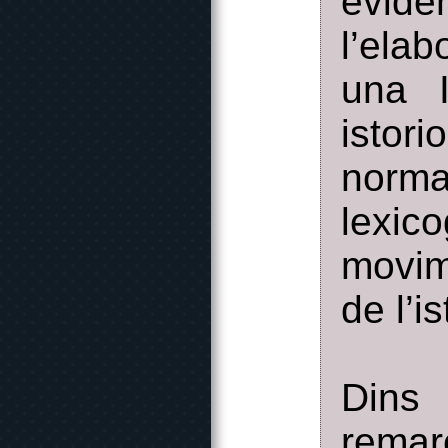
evide
l’ela
una I
istor
norma
lexic
movim
de l’i
Dins
remar