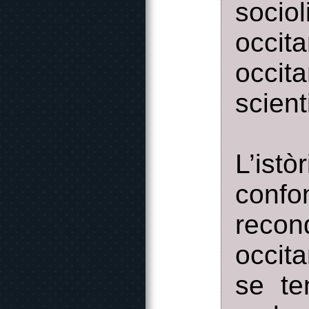
socio
occit
occit
scient
L’ist
confo
recon
occit
se te