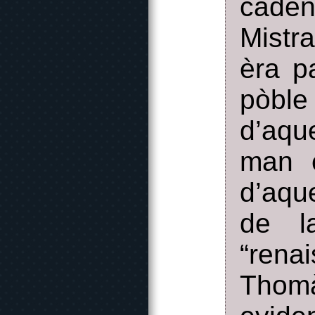
caden
Mistra
èra p
pòble
d’aqu
man 
d’aqu
de l
“ren
Thomà