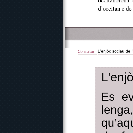
occitanofòna
d’occitan e de 
L'enjòc sociau de l'
Consulter
L'enjò
Es ev
leng
qu’aq