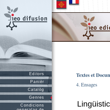
Textes et Docu
Editors
Panièr
4. Ensages
Catalòg
Genres
Lingüisti
Condicions
generalas de