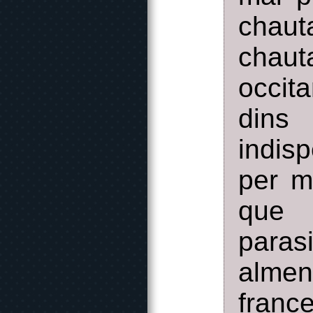
chaut
chaut
occit
din
indis
per m
que 
para
almen
franc