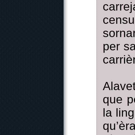
carre
censu
sorna
per s
carriè
Alave
que p
la lin
qu’èr