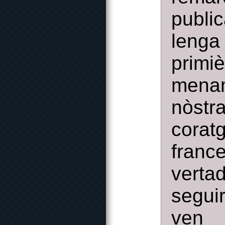
publi
lenga
primiè
mena
nòstr
corat
franc
verta
segui
ven 