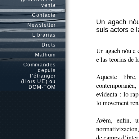
venta
Contacte
Un agach nòu e
Newsletter
suls actors e l
Librarias
Drets
Un agach nòu e cl
Malhum
e las teorias de l
Commandes
depuis
Aqueste libre,
l’étranger
(Hors UE) ou
contemporanèa, 
DOM-TOM
evidenta : lo ra
lo movement rena
Avèm, enfin, un
normativizacion,
de camps d’inter