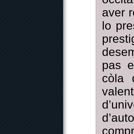
aver r
lo pre
prest
desem
pas e
còla 
valen
d’un
d’au
compr