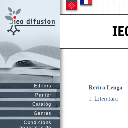
Revira Lenga
Editors
Panièr
1. Literatura
Catalòg
Genres
Condicions
generalas de