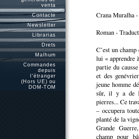
venta
Crana Muralha - 
Contacte
Newsletter
Roman - Traducti
Librarias
Drets
C’est un champ d
Malhum
lui « apprendre 
Commandes
partie du causs
depuis
et des genévrier
l’étranger
(Hors UE) ou
jeune homme déci
DOM-TOM
sûr, il y a de 
pierres... Ce trav
– occupera toute
planté de la vign
Grande Guerre, 
champ pour bât