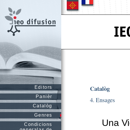
Catalòg
Editors
Panièr
4. Ensages
Catalòg
Genres
Una Vi
Condicions
generalas de