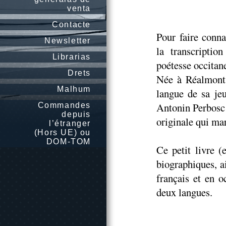
venta
Contacte
Pour faire conn
Newsletter
la transcripti
Librarias
poétesse occitan
Drets
Née à Réalmont 
Malhum
langue de sa je
Antonin Perbosc 
Commandes
depuis
originale qui ma
l’étranger
(Hors UE) ou
DOM-TOM
Ce petit livre (
biographiques, a
français et en o
deux langues.