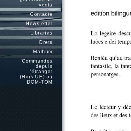
venta
edition biling
Contacte
Newsletter
Lo legeire descu
Librarias
luòcs e dei temps
Drets
Malhum
Benlèu qu’au tra
Commandes
fantastic, la fan
depuis
l’étranger
personatges.
(Hors UE) ou
DOM-TOM
Le lecteur y déc
des lieux et des 