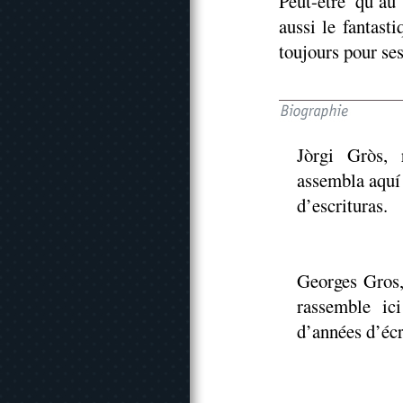
Peut-être qu’au
aussi le fantasti
toujours pour se
Jòrgi Gròs, r
assembla aquí 
d’escrituras.
Georges Gros, 
rassemble ic
d’années d’écr