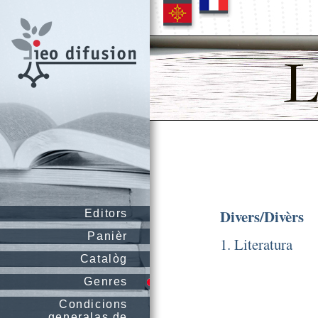
Divers/Divèrs
Editors
Panièr
1. Literatura
Catalòg
Genres
Condicions
generalas de