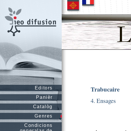
Trabucaire
Editors
Panièr
4. Ensages
Catalòg
Genres
Condicions
generalas de