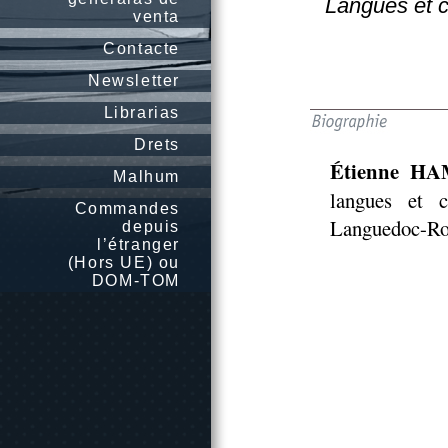
Langues et c
venta
Contacte
Newsletter
Librarias
Drets
Étienne H
Malhum
langues et c
Commandes
Languedoc-Rou
depuis
l’étranger
(Hors UE) ou
DOM-TOM