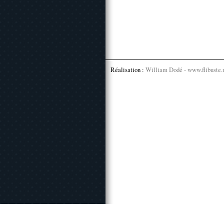
Réalisation :
William Dodé - www.flibuste.