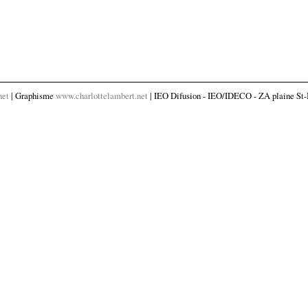
net
| Graphisme
www.charlottelambert.net
| IEO Difusion - IEO/IDECO - ZA plaine St-