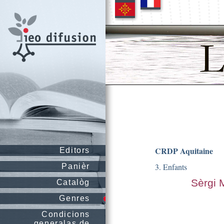
CRDP Aquitaine
Editors
3. Enfants
Panièr
Sèrgi
Catalòg
Genres
Condicions
generalas de