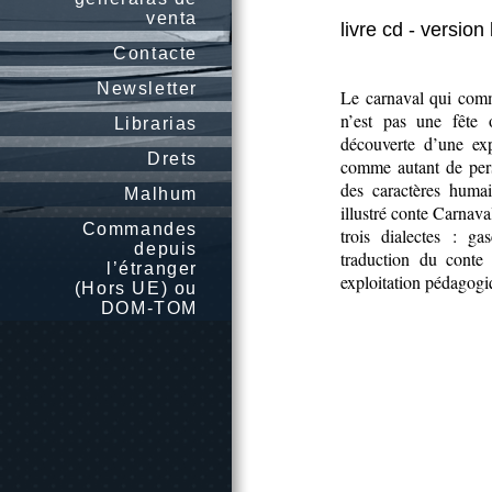
venta
livre cd - versio
Contacte
Newsletter
Le carnaval qui comme
n’est pas une fête 
Librarias
découverte d’une expr
Drets
comme autant de pers
des caractères humai
Malhum
illustré conte Carnava
Commandes
trois dialectes : g
depuis
traduction du conte
l’étranger
exploitation pédagogiq
(Hors UE) ou
DOM-TOM