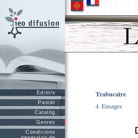
Trabucaire
Editors
Panièr
4. Ensages
Catalòg
Genres
Condicions
generalas de