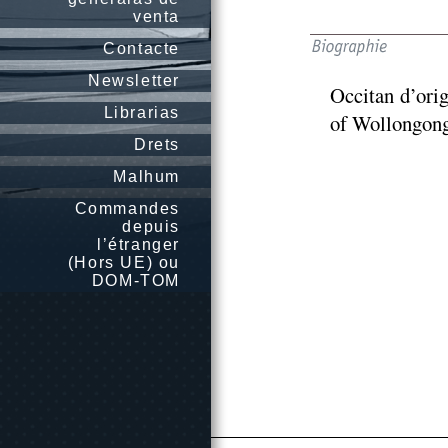
venta
Contacte
Newsletter
Occitan d’origi
Librarias
of Wollongong
Drets
Malhum
Commandes
depuis
l’étranger
(Hors UE) ou
DOM-TOM