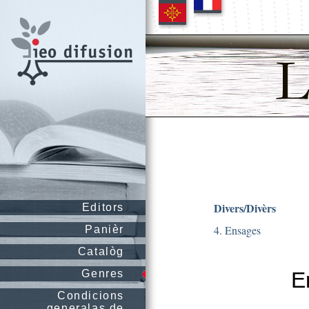
Divers/Divèrs
Editors
4. Ensages
Panièr
Catalòg
Genres
E
Condicions
generalas de