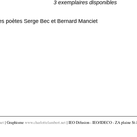
3 exemplaires disponibles
les poètes Serge Bec et Bernard Manciet
net
| Graphisme
www.charlottelambert.net
| IEO Difusion - IEO/IDECO - ZA plaine St-