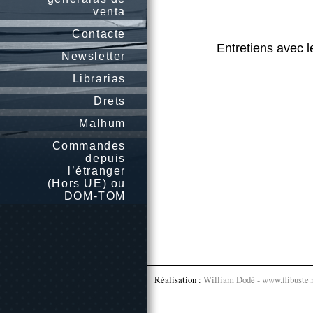
venta
Contacte
Entretiens avec 
Newsletter
Librarias
Drets
Malhum
Commandes
depuis
l’étranger
(Hors UE) ou
DOM-TOM
Réalisation :
William Dodé - www.flibuste.