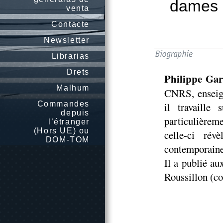
dames d
venta
Contacte
Newsletter
Librarias
Drets
Philippe Ga
Malhum
CNRS, enseign
Commandes
il travaille 
depuis
particulièrem
l’étranger
(Hors UE) ou
celle-ci ré
DOM-TOM
contemporaine
Il a publié a
Roussillon (co