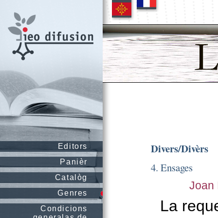
Divers/Divèrs
Editors
Panièr
4. Ensages
Catalòg
Joan
Genres
La reque
Condicions
generalas de