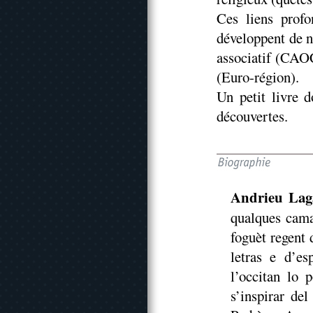
Ces liens profo
développent de n
associatif (CAO
(Euro-région).
Un petit livre d
découvertes.
Andrieu Lag
qualques cama
foguèt regent 
letras e d’e
l’occitan lo 
s’inspirar de