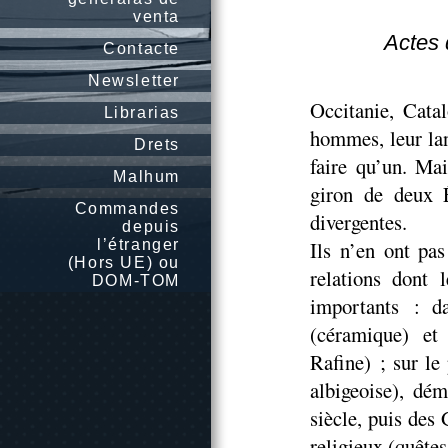
venta
Actes 
Contacte
Newsletter
Occitanie, Cata
Librarias
hommes, leur lan
Drets
faire qu’un. Mai
Malhum
giron de deux É
Commandes
divergentes.
depuis
l’étranger
Ils n’en ont pas
(Hors UE) ou
relations dont 
DOM-TOM
importants : d
(céramique) et
Rafine) ; sur le
albigeoise), dé
siècle, puis des
religieux (quêtes