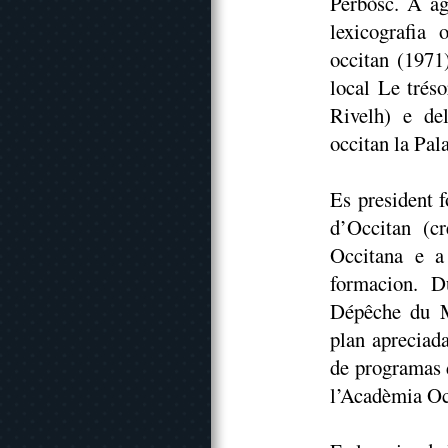
Perbòsc. A ag
lexicografia
occitan (1971
local Le tréso
Rivelh) e del
occitan la Pal
Es president 
d’Occitan (c
Occitana e a
formacion. D
Dépêche du Mi
plan apreciad
de programas 
l’Acadèmia Oc