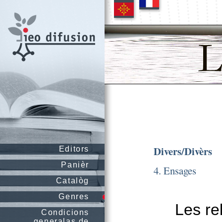
Divers/Divèrs
Editors
Panièr
4. Ensages
Catalòg
Genres
Les re
Condicions
generalas de