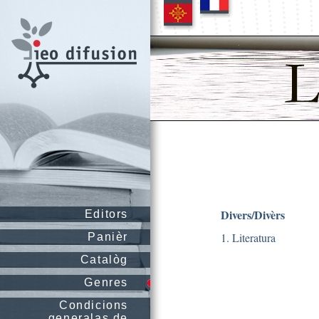
Divers/Divèrs
Editors
1. Literatura
Panièr
Catalòg
Genres
Condicions
generalas de