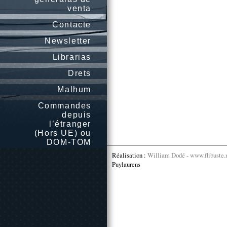
venta
Contacte
Newsletter
Librarias
Drets
Malhum
Commandes
depuis
l’étranger
(Hors UE) ou
DOM-TOM
Réalisation :
William Dodé - www.flibuste.
Puylaurens