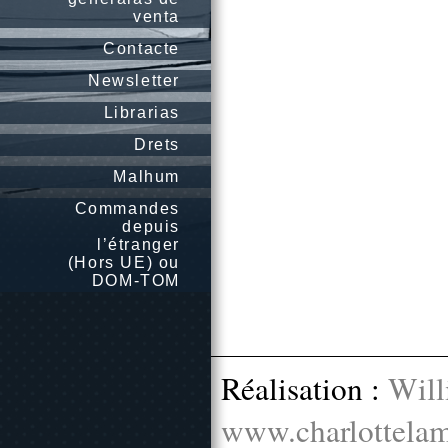
venta
Contacte
Newsletter
Librarias
Drets
Malhum
Commandes
depuis
l’étranger
(Hors UE) ou
DOM-TOM
Réalisation :
Will
www.charlottelam