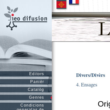
Divers/Divèrs
Editors
Panièr
4. Ensages
Catalòg
Genres
Ori
Condicions
generalas de