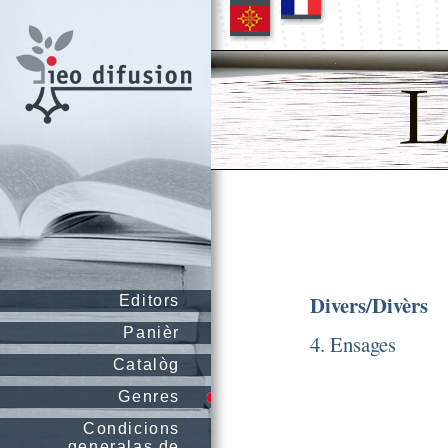
Divers/Divèrs
Editors
Panièr
4. Ensages
Catalòg
Genres
Condicions
generalas de