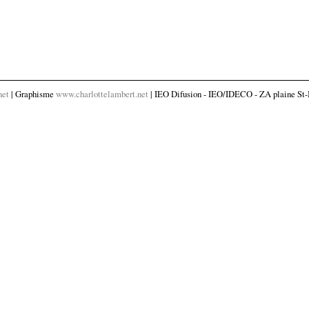
net
| Graphisme
www.charlottelambert.net
| IEO Difusion - IEO/IDECO - ZA plaine St-