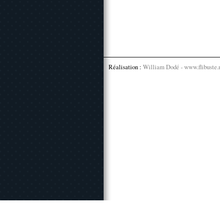
Réalisation :
William Dodé - www.flibuste.