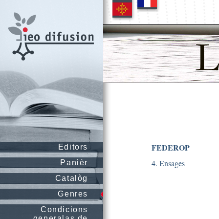
FEDEROP
Editors
4. Ensages
Panièr
Catalòg
Genres
Condicions
generalas de