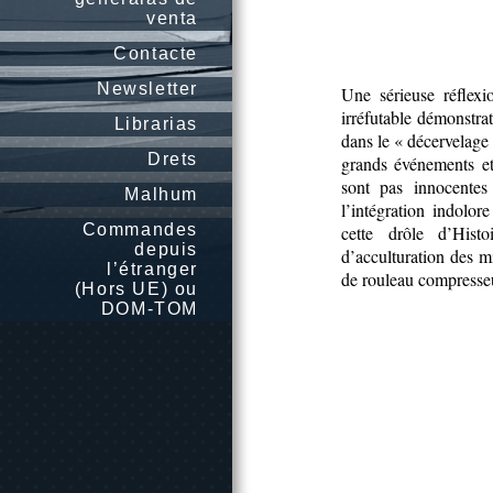
venta
Contacte
Newsletter
Une sérieuse réflexi
irréfutable démonstra
Librarias
dans le « décervelage 
Drets
grands événements e
sont pas innocentes
Malhum
l’intégration indolor
Commandes
cette drôle d’His
depuis
d’acculturation des mi
l’étranger
de rouleau compresse
(Hors UE) ou
DOM-TOM