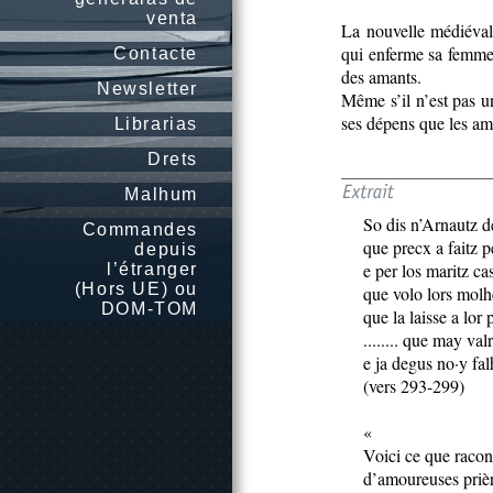
venta
La nouvelle médiéval
qui enferme sa femme 
Contacte
des amants.
Newsletter
Même s’il n’est pas un
ses dépens que les am
Librarias
Drets
Malhum
So dis n’Arnautz d
Commandes
que precx a faitz p
depuis
e per los maritz cas
l’étranger
(Hors UE) ou
que volo lors molh
DOM-TOM
que la laisse a lor 
........ que may val
e ja degus no·y fal
(vers 293-299)
«
Voici ce que racon
d’amoureuses prièr