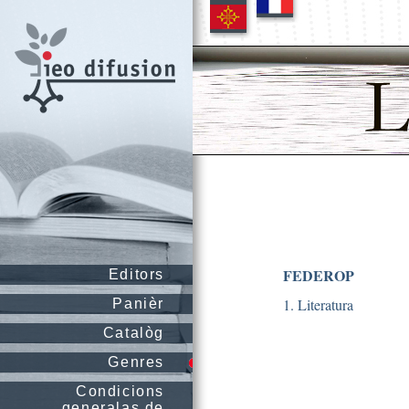
FEDEROP
Editors
1. Literatura
Panièr
Catalòg
Genres
Condicions
generalas de