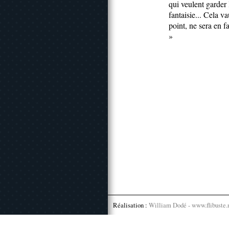
qui veulent garder l
fantaisie... Cela 
point, ne sera en f
»
Réalisation :
William Dodé - www.flibuste.