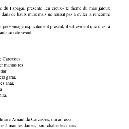
e du Papagai, présente «en creux» le thème du mari jaloux
dans de hauts murs mais ne réussit pas à éviter la rencontre
 personnage explicitement présent, il est évident que c’est à
ants se retrouvent.
e Carcasses,
er mantas res
tïar
ers garar,
pes anar,
ra
hira.
te sire Arnaut de Carcasses, qui adressa
es à maintes dames, pour châtier les maris