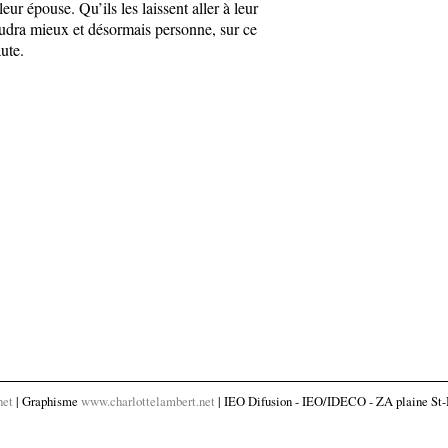
eur épouse. Qu’ils les laissent aller à leur
vaudra mieux et désormais personne, sur ce
aute.
net
| Graphisme
www.charlottelambert.net
| IEO Difusion - IEO/IDECO - ZA plaine St-