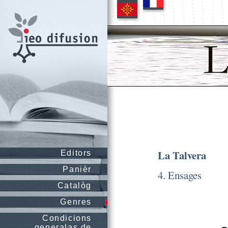
La Talvera
Editors
Panièr
4. Ensages
Catalòg
Genres
Condicions
generalas de