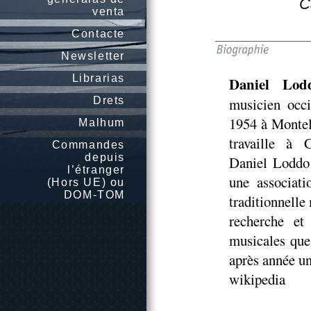
C
venta
Contacte
Newsletter
Librarias
Daniel Lod
Drets
musicien occ
1954 à Montels 
Malhum
travaille à 
Commandes
depuis
Daniel Loddo 
l’étranger
une associat
(Hors UE) ou
DOM-TOM
traditionnelle
recherche et
musicales que
après année u
wikipedia