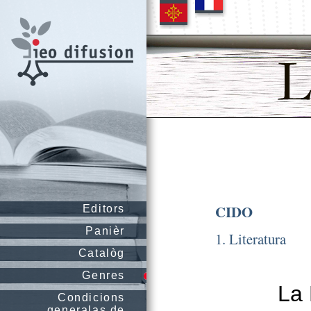
CIDO
Editors
Panièr
1. Literatura
Catalòg
Genres
La 
Condicions
generalas de