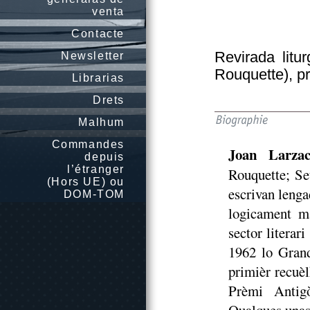
venta
Contacte
Revirada litu
Newsletter
Rouquette), pr
Librarias
Drets
Malhum
Commandes
Joan Larza
depuis
l’étranger
Rouquette; Set
(Hors UE) ou
escrivan lengad
DOM-TOM
logicament ma
sector literar
1962 lo Grand
primièr recuè
Prèmi Antig