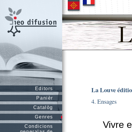
La Louve éditi
Editors
Panièr
4. Ensages
Catalòg
Genres
Vivre 
Condicions
generalas de