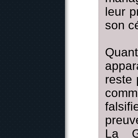
leur p
son c
Quant 
appar
reste 
comm
falsi
preuv
La G