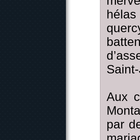
merve
hélas
querc
batte
d’ass
Saint
Aux c
Monta
par d
maria