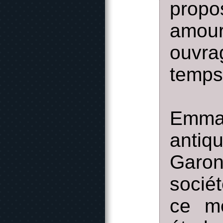
propo
amou
ouvr
temps
Emman
antiq
Garon
socié
ce m