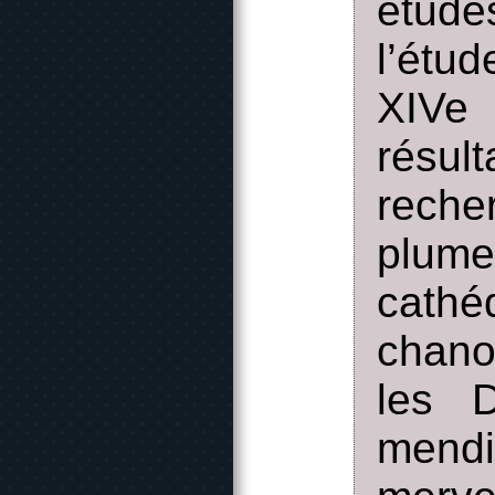
étude
l’étu
XIVe 
résul
reche
plume
cath
chano
les D
mend