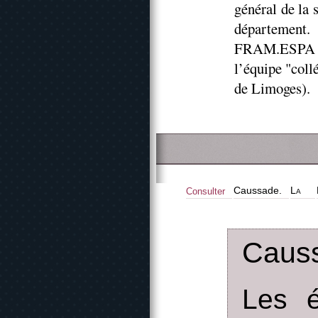
général de la 
département
FRAM.ESPA (
l’équipe "col
de Limoges).
Caussade.
La
Consulter
Caus
Les é