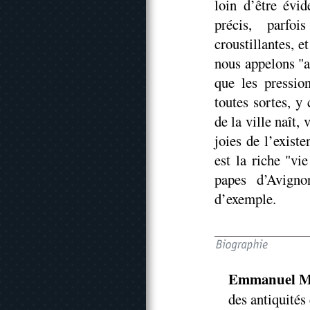
loin d’être évi
précis, parfo
croustillantes, 
nous appelons "a
que les pression
toutes sortes, y
de la ville naît,
joies de l’existe
est la riche "vi
papes d’Avigno
d’exemple.
Emmanuel M
des antiquités