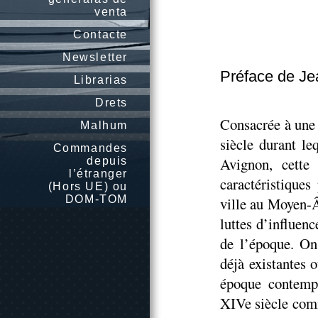
venta
Contacte
Newsletter
Préface de J
Librarias
Drets
Consacrée à une 
Malhum
siècle durant le
Commandes
Avignon, cette
depuis
l’étranger
caractéristiques
(Hors UE) ou
DOM-TOM
ville au Moyen-Â
luttes d’influenc
de l’époque. On 
déjà existantes o
époque contempo
XIVe siècle comm