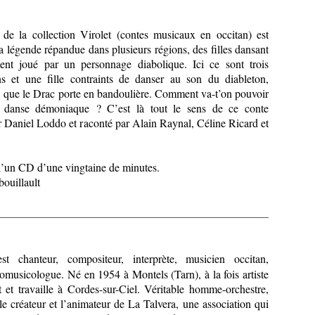
de la collection Virolet (contes musicaux en occitan) est
a légende répandue dans plusieurs régions, des filles dansant
ent joué par un personnage diabolique. Ici ce sont trois
s et une fille contraints de danser au son du diableton,
, que le Drac porte en bandoulière. Comment va-t’on pouvoir
te danse démoniaque ? C’est là tout le sens de ce conte
ar Daniel Loddo et raconté par Alain Raynal, Céline Ricard et
un CD d’une vingtaine de minutes.
ouillault
t chanteur, compositeur, interprète, musicien occitan,
omusicologue. Né en 1954 à Montels (Tarn), à la fois artiste
it et travaille à Cordes-sur-Ciel. Véritable homme-orchestre,
e créateur et l’animateur de La Talvera, une association qui