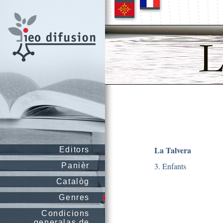
La Talvera
Editors
3. Enfants
Panièr
Catalòg
Genres
Condicions
generalas de