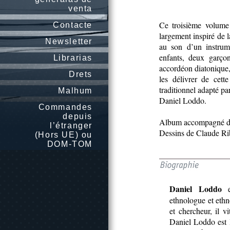
venta
Ce troisième volume 
Contacte
largement inspiré de l
Newsletter
au son d’un instrum
enfants, deux garçon
Librarias
accordéon diatonique
Drets
les délivrer de cet
traditionnel adapté p
Malhum
Daniel Loddo.
Commandes
depuis
Album accompagné d’
l’étranger
Dessins de Claude Rib
(Hors UE) ou
DOM-TOM
Daniel Loddo
es
ethnologue et ethn
et chercheur, il v
Daniel Loddo est l